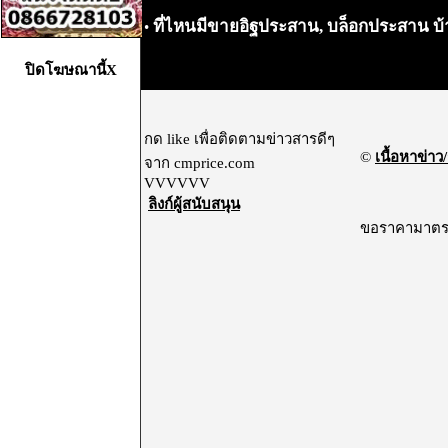
ที่ไหนมีขายอิฐประสาน, บล็อกประสาน บ้า
•
ปิดโฆษณานี้X
กด like เพื่อติดตามข่าวสารดีๆ
©
เนื้อหาข่าว/
จาก cmprice.com
VVVVVV
ลิงก์ผู้สนับสนุน
ขอราคามาตรฐา