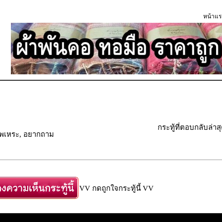
หน้าแร
กระทู้ที่ตอบกลับล่าส
ัพเพเหระ, อยากถาม
VV กดถูกใจกระทู้นี้ VV