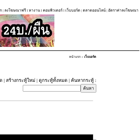
ก
ลงโฆษณาฟรี
หางาน
คอมพิวเตอร์
เว็บบอร์ด
ตลาดออนไลน์
อัตราค่าลงโฆษณา
|
l
l
l
|
|
หน้าแรก
»
เว็บบอร์ด
ุด
|
สร้างกระทู้ใหม่
|
ดูกระทู้ทั้งหมด
| ค้นหากระทู้ :