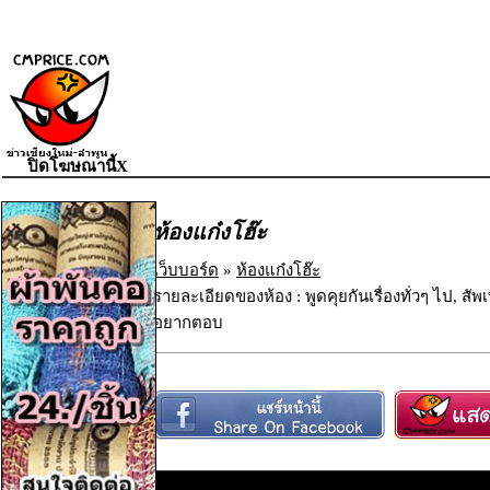
ปิดโฆษณานี้X
ห้องแก๋งโฮ๊ะ
เว็บบอร์ด
»
ห้องแก๋งโฮ๊ะ
รายละเอียดของห้อง : พูดคุยกันเรื่องทั่วๆ ไป, ส
อยากตอบ