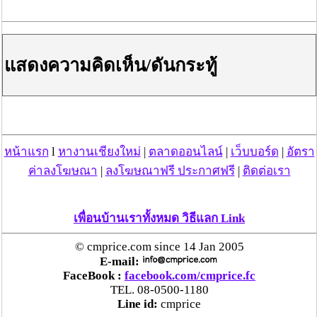
แสดงความคิดเห็น/ดันกระทู้
โครงการรถไฟฟ้ารางเบาเชียงใ
หม่ (Chiang Mai Public
Transit Master Plan) โครงข่ายทางเลือก A เส้นทางสายหลัก
ใช้ทางใต้ดิน
ร่วมกับทางวิ่งบนดินบางส่วน
1. สายสีแดง ระยะทางประมาณ 12 กม.
หน้าแรก
l
หางานเชียงใหม่
|
ตลาดออนไลน์
|
เว็บบอร์ด
|
อัตรา
2. สายสีเขียว ระยะทางประมาณ 11 กม.
ค่าลงโฆษณา
|
ลงโฆษณาฟรี ประกาศฟรี
|
ติดต่อเรา
3. สายสีน้ำเงิน ระยะทาง 12 กม.
เพื่อนบ้านเราทั้งหมด วิธีแลก Link
© cmprice.com since 14 Jan 2005
E-mail:
FaceBook :
facebook.com/cmprice.fc
TEL. 08-0500-1180
Line id:
cmprice