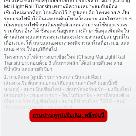
เชียงใหม่ ซึ่งได้ข้อสรุปเลือกใช้ระบบรถไฟฟ้ารางเบา (Chiang
Mai Light Rail Transit) เพราะมีความเหมาะสมกับเมือง
เชียงใหม่มากที่สุด โดยเลือกไว้ 2 รูปแบบ คือ โครงข่าย A เป็น
ระบบรถไฟฟ้าใต้ดินและบนดินมีทางวิ่งเฉพาะ และโครงข่าย B
เป็นระบบรถไฟฟ้าบนดินระดับผิวถนน สามารถใช้ช่องจราจร
ร่วมกับรถอื่นๆได้ ซึ่งขณะนี้อยู่ระหว่างศึกษาข้อมูลเพิ่มเติมใน
ด้านเส้นทางและการลงทุน ก่อนจะส่งรายงานฉบับสมบูรณ์ใน
เดือน ก.ค. ให้ สนข.เสนอคมนาคมพิจารณาในเดือน ก.ย. และ
เสนอ ครม.ให้อนุมัติต่อไป
โครงการรถไฟฟ้ารางเบาเชียงใหม่ (Chiang Mai Light Rail
Transit) ประกอบด้วย 3 เส้นทางหลัก ได้แก่ สายสีแดง สาย
สีน้ำเงิน และสายสีเขียว
1. สายสีแดง (ศูนย์ราชการฯ-สนามบิน-แม่เหียะ)
เส้นทางเริ่มต้นจากแยกแม่เหียะสมานสามัคคี (แยกบิ๊กซี
หางดง) - สนามบินเชียงใหม่ - เซ็นทรัลแอร์พอร์ต - ม.เชียงใหม่
(สวนดอก) - รพ.มหาราชฯ - วัฒโนทัยพายัพ - สถานีขนส่งช้าง
เผือก - ม.ราชภัฎเชียงใหม่ - สนามกีฬาสมโภช 700 ปี - ศูนย์
ประชุมฯนานาชาติ - รพ.นครพิงค์
2. สายสีน้ำเงิน (สวนสัตว์เชียงใหม่-ท่าแพ-ดอนจั่น)
อ่านข่าว/ดูรูป เพิ่มเติม . คลิ๊กปุ่มนี้
เส้นทางเริ่มต้นจากสวนสัตว์เชียงใหม่ - ม.เทคโนโลยีราชมงคล
ล้านนา - ม.เชียงใหม่ - นิมมานเหมินทร์ - วัดพระสิงห์ฯ -
อนุสาวรีย์สามกษัตริย์ - ยุพราชวิทยาลัย - ประตูท่าแพ - ไนท์บา