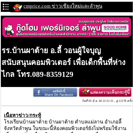
cmprice.com ข่าวเชียงใหม่และลำพูน
รร.บ้านผาต้าย อ.ลี้ วอนผู้ใจบุญ
สนับสนุนคอมพิวเตอร์ เพื่อเด็กพื้นที่ห่าง
ไกล โทร.089-8359129
วันที่ 03 มิ.ย. 60 22:51:31 , ดู 12178 ครั้ง
เนื้อหาข่าว/กระทู้
โรงเรียนบ้านผาต้าย บ้านผาต้าย ตำบลแม่ลาน อำเภอลี้
จังหวัดลำพูน ในขณะนี้ห้องคอมพิวเตอร์ยังไม่พร้อมใช้งาน