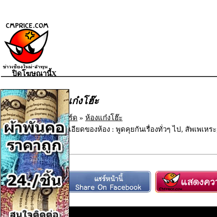
ปิดโฆษณานี้X
ห้องแก๋งโฮ๊ะ
เว็บบอร์ด
»
ห้องแก๋งโฮ๊ะ
รายละเอียดของห้อง : พูดคุยกันเรื่องทั่วๆ ไป, สัพเพเ
ตอบ