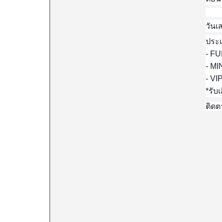
วันเ
ประ
- FU
- MI
- VI
*รับเ
ติดต