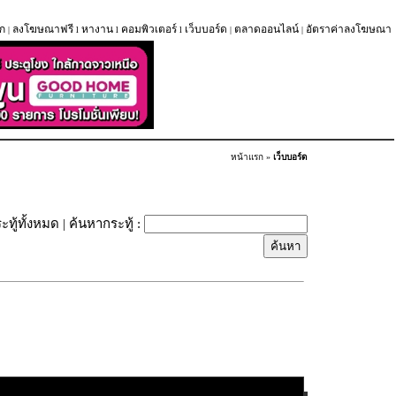
ก
ลงโฆษณาฟรี
หางาน
คอมพิวเตอร์
เว็บบอร์ด
ตลาดออนไลน์
อัตราค่าลงโฆษณา
|
l
l
l
|
|
หน้าแรก
»
เว็บบอร์ด
ะทู้ทั้งหมด
| ค้นหากระทู้ :