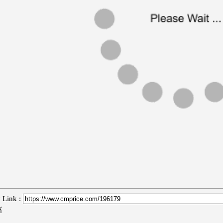
 Link :
้