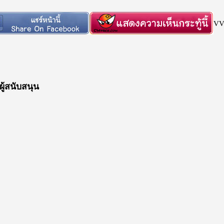
VV 
์ผู้สนับสนุน