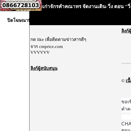
ศิษย์เก่าจักรคำคณาทร จัดงานเดิน-วิ่ง ตอน "
•
ปิดโฆษณานี้X
ลิงก์
กด like เพื่อติดตามข่าวสารดีๆ
จาก cmprice.com
VVVVVV
ลิงก์ผู้สนับสนุน
©
เนื
ขอเช
คำคณ
CHA
ตอน 