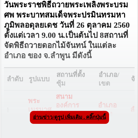
วันพระราชพิธีถวายพระเพลิงพระบรม
ศพ พระบาทสมเด็จพระปรมินทรมหา
ภูมิพลอดุลยเดช วันที่ 26 ตุลาคม 2560
ตั้งแต่เวลา 9.00 น.เป็นต้นไป 8สถานที่
จัดพิธีถวายดอกไม้จันทน์ ในแต่ละ
อำเภอ ของ จ.ลำพูน มีดังนี้
สถานที่ตั้ง
อำเภอ/
ลำดับ
รูปแบบ
จั
ซุ้ม
เขต
สนาม
พระ
องค์การ
อำเภอ
1
เมรุมาศ
ลำ
บริหารส่วน
เมือง
อ่านข่าว/ดูรูป เพิ่มเติม . คลิ๊กปุ่มนี้
จำลอง
จังหวัดลำพูน
ซุ้ม