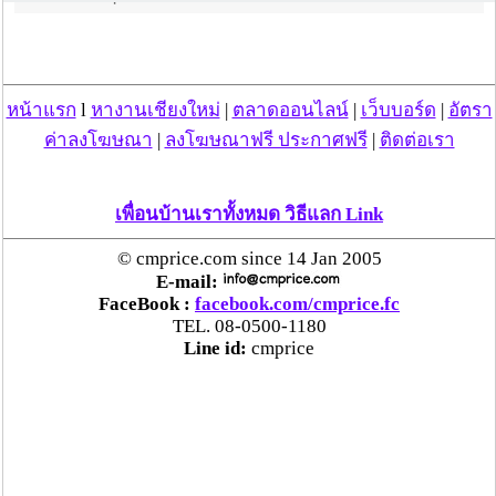
ถวาย
ดอกไม้
2
วัดห้วยห้าง
ทุ่งหัวช้าง
ลำ
จันทน์
ขนาด
หน้าแรก
l
หางานเชียงใหม่
|
ตลาดออนไลน์
|
เว็บบอร์ด
|
อัตรา
ค่าลงโฆษณา
|
ลงโฆษณาฟรี ประกาศฟรี
|
ติดต่อเรา
เล็ก
ซุ้ม
เพื่อนบ้านเราทั้งหมด วิธีแลก Link
ถวาย
ดอกไม้
© cmprice.com since 14 Jan 2005
3
วัดป่าสัก
บ้านธิ
ลำ
จันทน์
E-mail:
FaceBook :
facebook.com/cmprice.fc
ขนาด
TEL. 08-0500-1180
กลาง
Line id:
cmprice
ซุ้ม
ถวาย
ดอกไม้
วัดพระเจ้า
4
บ้านโฮ่ง
ลำ
จันทน์
ตนหลวง