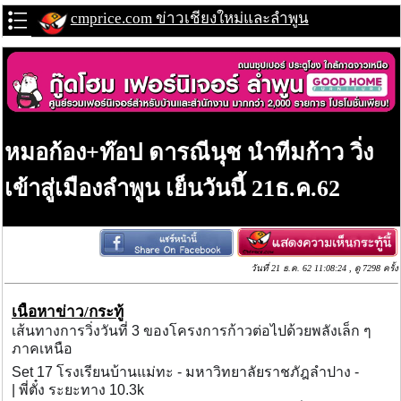
cmprice.com ข่าวเชียงใหม่และลำพูน
หมอก้อง+ท๊อป ดารณีนุช นำทีมก้าว วิ่ง
เข้าสู่เมืองลำพูน เย็นวันนี้ 21ธ.ค.62
วันที่ 21 ธ.ค. 62 11:08:24 , ดู 7298 ครั้ง
เนื้อหาข่าว/กระทู้
เส้นทางการวิ่งวันที่ 3 ของโครงการก้าวต่อไปด้วยพลังเล็ก ๆ
ภาคเหนือ
Set 17 โรงเรียนบ้านแม่ทะ - มหาวิทยาลัยราชภัฎลำปาง -
| พี่ตั๋ง ระยะทาง 10.3k