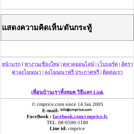
SCB EASY APP และ SCB ATM
สามารถบริจาคผ่านเมนู “บริจาค” และเลือก
มูลนิธิก้าวคนละก้าว เพื่อโรงพยาบาลภาคเหนือ
.
แสดงความคิดเห็น/ดันกระทู้
เคาน์เตอร์เซอร์วิส ของ 7-11 ทุกสาขา
และร้านค้าที่มีสัญลักษณ์ เคาน์เตอร์เซอร์วิส
.
กล่องรับบริจาคที่ Big-C ทุกสาขา
บริจาคผ่านช่องทาง True money wallet
.
รายชื่อ 7 โรงพยาบาลที่ร่วมในโครงการฯ
หน้าแรก
l
หางานเชียงใหม่
|
ตลาดออนไลน์
|
เว็บบอร์ด
|
อัตรา
.
ค่าลงโฆษณา
|
ลงโฆษณาฟรี ประกาศฟรี
|
ติดต่อเรา
โรงพยาบาลทองแสนขัน จ. อุตรดิตถ์
โรงพยาบาลอุตรดิตถ์ จ.อุตรดิตถ์
โรงพยาบาลอุ้มผาง จ.ตาก
เพื่อนบ้านเราทั้งหมด วิธีแลก Link
โรงพยาบาลศรีสังวาลย์ จ.แม่ฮ่องสอน
โรงพยาบาลเวียงแก่น จ.เชียงราย
© cmprice.com since 14 Jan 2005
โรงพยาบาลสะเมิง จ.เชียงใหม่
E-mail:
โรงพยาบาลมหาราชนครเชียงใหม่ จ.เชียงใหม่
FaceBook :
facebook.com/cmprice.fc
.
TEL. 08-0500-1180
#ก้าวต่อไปด้วยพลังเล็กๆภาคเหนือ
Line id:
cmprice
#เพราะเราเชื่อในพลังเล็กๆ