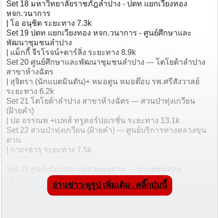
Set 18 มหาวิทยาลัยราชภัฎลำปาง - ปตท แยกเวียงทอง
หจก.วนาการ
| โอ อนุชิต ระยะทาง 7.3k
Set 19 ปตท แยกเวียงทอง หจก.วนาการ - ศูนย์ศึกษาและ
พัฒนาชุมชนลำปาง
| แม็กกี้ จีรโรจน์+ดาร์ลิ่ง ระยะทาง 8.9k
Set 20 ศูนย์ศึกษาและพัฒนาชุมชนลำปาง --- โตโยต้าลำปาง
สาขาห้างฉัตร
| สุจิตรา (นักแบตมินตัน)+ หมอตูน หมอต๊อบ รพ.ศรีสังวาลย์
ระยะทาง 6.2k
Set 21 โตโยต้าลำปาง สาขาห้างฉัตร --- สวนป่าทุ่งเกวียน
(ฝ้ายคำ)
| ปอ อรรณพ +เบทส์ ทรูคอร์ปอเรชั่น ระยะทาง 13.1k
Set 22 สวนป่าทุ่งเกวียน (ฝ้ายคำ) --- ศูนย์บริการทางหลวงขุน
ตาน
| กาย+ฮารุ ระยะทาง 7.5k
Set 23 ศูนย์บริการทางหลวงขุนตาน --- กาแฟชมดอย
| ครูณัฐ ระยะทาง 9.1k
อ่านข่าว/ดูรูป เพิ่มเติม . คลิ๊กปุ่มนี้
Set 24 กาแฟชมดอย --- วิทยาลัยเกษตรและเทคโนโลยีลำพูน
| ดารา โตโน่+ฟิลลิปส์+ซีน the Dust ระยะทาง 8.8k