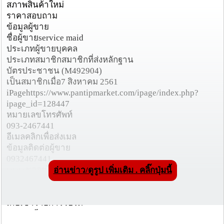
สภาพสินค้าใหม่
ราคาสอบถาม
ข้อมูลผู้ขาย
ชื่อผู้ขายservice maid
ประเภทผู้ขายบุคคล
ประเภทสมาชิกสมาชิกที่ส่งหลักฐาน
บัตรประชาชน (M492904)
เป็นสมาชิกเมื่อ7 สิงหาคม 2561
iPagehttps://www.pantipmarket.com/ipage/index.php?
ipage_id=128447
หมายเลขโทรศัพท์
093-2467441
อีเมลคลิกเพื่อส่งเมล
ข้อมูลติดต่อผู้ขาย
0932467441
www.พลอยไพรินจัดส่งแม่บ้าน.com
อ่านข่าว/ดูรูป เพิ่มเติม . คลิ๊กปุ่มนี้
ที่อยู่ผู้ลงประกาศปทุมธานี » ธัญบุรี
ตัวกลางโอนเงินตรวจสอบการหลอกลวง
เก็บเข้ารายการโปรด
รายละเอียด