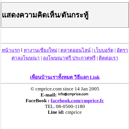
แสดงความคิดเห็น/ดันกระทู้
หน้าแรก
l
หางานเชียงใหม่
|
ตลาดออนไลน์
|
เว็บบอร์ด
|
อัตรา
ค่าลงโฆษณา
|
ลงโฆษณาฟรี ประกาศฟรี
|
ติดต่อเรา
หากคุณกำลังมองหาแม่บ้าน นิสัยดี ทำงานเป็น ไม่เกี่ยงงาน
ต้องที่นี่ จะดีกว่าไหมถ้า คุณสามารถหาแม่บ้าน ที่โดนใจ
คุณได้ครบทุกความต้องการ ด้วยบริการจัดหาแม่บ้านจาก
เพื่อนบ้านเราทั้งหมด วิธีแลก Link
เรา ที่จะช่วยเปลี่ยนเรื่องหาแม่บ้านยากๆ เป็นเรื่องๆง่ายใน
ทันที ด้วยบริการรับจัดหาแม่บ้าน มืออาชีพ แบบครบวงจร
© cmprice.com since 14 Jan 2005
E-mail:
คุณจะมั่นใจได้ว่า แม่บ้านของเรานั้น ทำงานเป็นทุกอย่าง
FaceBook :
facebook.com/cmprice.fc
เพราะแม่บ้านของเรา ผ่านการอบรม และมีประสบการณ์
TEL. 08-0500-1180
การทำงาน ทุกคน ทำให้ช่วยแบ่งเบาภาระดูแลบ้าน หรือ
Line id:
cmprice
บริษัทของคุณได้แน่นอน
แต่ที่พิเศษไปกว่านั้น บริการจัดหาแม่บ้าน ของเรานั้น มีการ
ตรวจสอบและเก็บประวัติพร้อมภาพถ่าย แม่บ้านทุกคน คุณ