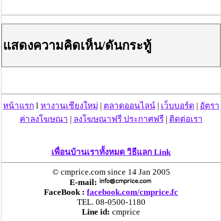
ในหุบเขา)
โลกที่มีอุณหภูมิสูงขึ้นทำให้มีอัตราการระเหยมากขึ้นสู่
ชั้นบรรยากาศ ซึ่งต้องโอบอุ้มความชื้น หรือปริมาณ
แสดงความคิดเห็น/ดันกระทู้
เมฆมากขึ้น (ทุกๆ 1 ℃ มีอัตราการระเหยเพิ่มขึ้น 7 %) จึง
ทำให้ความเสี่ยงของการเกิดสภาพอากาศเหวี่ยงสุดขั้วสูง
ขึ้น และรุนแรงขึ้น พฤติกรรมสภาพอากาศเหวี่ยงสุดขั้วอาจ
จะเป็นแบบรายเดือน รายฤดูกาล รายปี ก็เป็นไปได้ทั้งสิ้น
ทั่วทุกภูมิภาคบนโลกได้รับผลกระทบแตกต่างกันจาก
หน้าแรก
l
หางานเชียงใหม่
|
ตลาดออนไลน์
|
เว็บบอร์ด
|
อัตรา
การประเมินล่าสุดโดย IPCC ขณะเดียวกัน ประเทศไทยก็จะ
ค่าลงโฆษณา
|
ลงโฆษณาฟรี ประกาศฟรี
|
ติดต่อเรา
ได้รับผลกระทบมากขึ้นด้วย (รู้ตัวเองหรือไม่ ?) เพราะขาด
การประเมินลงรายละเอียดแต่ละพื้นที่ ผมยกตัวอย่างพื้นที่
แต่ละจังหวัดในแต่ละภาคในปี 2567 ที่ผ่านมา สภาพอากาศ
เพื่อนบ้านเราทั้งหมด วิธีแลก Link
แตกต่างกัน มีพฤติกรรมเหวี่ยงสุดขั้วต่างกัน (เฉดสีต่างกัน)
บางจังหวัดมีแนวโน้มจากร้อนแล้งไปสู่การมีฝนตกหนัก น้ำ
© cmprice.com since 14 Jan 2005
ท่วม บางจังหวัดสลับขั้วกัน ดังนั้นภาคส่วนต่างๆตามพื้นที่ที่
E-mail:
ต่างกัน (ภาคธุรกิจ ภาคเกษตรกรรม ภาคการท่องเที่ยว ภาค
FaceBook :
facebook.com/cmprice.fc
อุตสาหกรรม) จึงจำเป็นต้องมีการปรับตัว การบริหารจัดการ
TEL. 08-0500-1180
น้ำในพื้นที่เป็นเรื่องท้าทาย เพราะอนาคตสภาพอากาศไม่เห
Line id:
cmprice