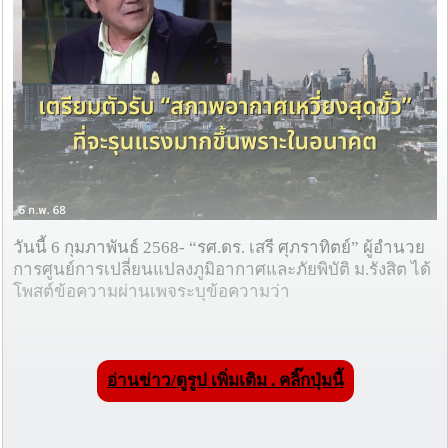
วันนี้ 6 กุมภาพันธ์ 2568- “รศ.ดร. เสรี ศุภราทิตย์” ผู้อำนวย
การศูนย์การเปลี่ยนแปลงภูมิอากาศและภัยพิบัติ ม.รังสิต ได้
โพสต์ข้อความผ่านเพจระบุข้อความว่า
อ่านข่าว/ดูรูป เพิ่มเติม . คลิ๊กปุ่มนี้