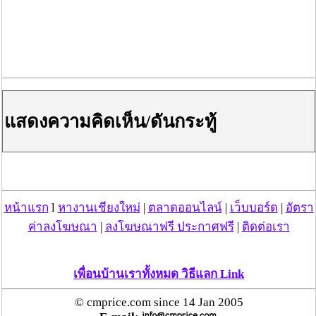
ซึ่งในงบประมาณของ ปี 69 จะเพิ่มขึ้นจากงบประมาณของปี
68 ประมาณร้อยละ 15 เนื่องจากว่ามีเป้าหมายประชาชน
ผู้รับบริการเพิ่มขึ้น และมีการเพิ่มการเข้าถึงบริการรูปแบบ
แสดงความคิดเห็น/ดันกระทู้
ใหม่ ไม่ว่าจะเป็นเทเลเฮลท์ (Tele-Health) หรือว่าเทเลเมดิ
ซีน (Tele-Medicine) และเพิ่มสิทธิประโยชน์ใหม่ด้วย เช่น
การเพิ่มบริการถ่ายภาพจอประสาทตาในกลุ่มผู้ป่วยเบา
หวานชนิดที่สอง การเพิ่มบริการผ้าอ้อมสำหรับผู้ที่มีภาวะพึ่ง
พิง หรือการบริการแว่นตาสำหรับเด็กที่มีอายุตั้งแต่ 3 ถึง 15
ปี รวมไปถึงการบริการบำบัดและฟื้นฟูผู้ติดยาเสพติดใน
หน้าแรก
l
หางานเชียงใหม่
|
ตลาดออนไลน์
|
เว็บบอร์ด
|
อัตรา
ชุมชนอีกด้วย นอกจากนี้ในงบของ ปี 69 ได้มีการเพิ่ม
ค่าลงโฆษณา
|
ลงโฆษณาฟรี ประกาศฟรี
|
ติดต่อเรา
รายการค่าบริการสร้างเสริมสุขภาพและควบคุมป้องกันโรค
ที่ติดต่อ(NCD) อีกด้วย
เพื่อนบ้านเราทั้งหมด วิธีแลก Link
โฆษณาผู้สนับสนุน
© cmprice.com since 14 Jan 2005