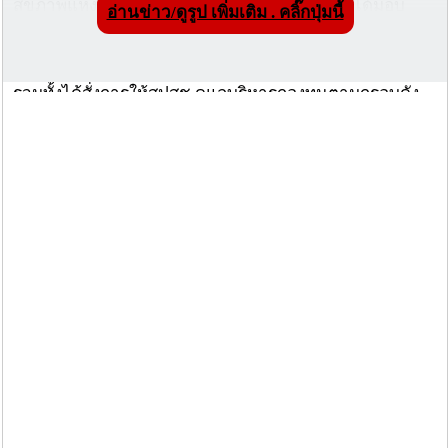
สุขภาพแห่งชาติ(สปสช.) 2306.50 ล้านบาท และได้มอบ
อ่านข่าว/ดูรูป เพิ่มเติม . คลิ๊กปุ่มนี้
หมายให้คณะกรรมการหลักประกันสุขภาพแห่งชาติ ดำเนิน
การและบริหารการจัดการกองทุนเพื่อให้คนไทยทุกคน เข้า
ถึงการบริการสาธารณสุขได้อย่างทั่วถึง และมีประสิทธิภาพ
รวมทั้งได้สั่งการให้สปสช.ดูแลบริหารกองทุนตามกรอบดัง
กล่าว