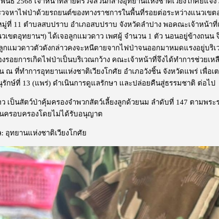
ภาพันธ์ 2568 เจ้าหน้าที่สายตรวจส่วนกลางอุทยานแห่งชาติเวียงโกศัยแจ้งว
รวจหาไฟป่าด้วยรถยนต์ของทางราชการในพื้นที่รอยต่อระหว่างแนวเขตอ
 หมู่ที่ 11 ตำบลสบปราบ อำเภอสบปราบ จังหวัดลำปาง พอคณะเจ้าหน้าที
เขตอุทยานฯ) ได้เจอลูกแมวดาว เพศผู้ จำนวน 1 ตัว นอนอยู่ข้างถนน จึง
า ลูกแมวดาวตัวดังกล่าวคงจะหนีตายจากไฟป่าจนออกมาหมดแรงอยู่บริเ
ร่องรอยการเกิดไฟป่าเป็นบริเวณกว้าง คณะเจ้าหน้าที่จึงได้ทำการช่วยเ
้น ณ ที่ทำการอุทยานแห่งชาติเวียงโกศัย อำเภอวังชิ้น จังหวัดแพร่ เพื่อเต
อนุรักษ์ที่ 13 (แพร่) ดำเนินการดูแลรักษา และปล่อยคืนสู่ธรรมชาติ ต่อไป
เป็นสัตว์ป่าคุ้มครองจำพวกสัตว์เลี้ยงลูกด้วยนม ลำดับที่ 147 ตามพระร
ไว้ในครอบครองโดยไม่ได้รับอนุญาต
: อุทยานแห่งชาติเวียงโกศัย