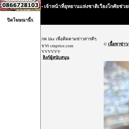
เจ้าหน้าที่อุทยานแห่งชาติเวียงโกศัยช
•
ปิดโฆษณานี้X
กด like เพื่อติดตามข่าวสารดีๆ
©
เนื้อหาข่าว/
จาก cmprice.com
VVVVVV
ลิงก์ผู้สนับสนุน