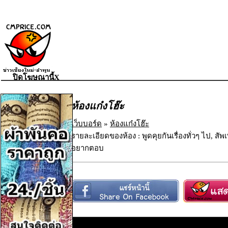
ปิดโฆษณานี้X
ห้องแก๋งโฮ๊ะ
เว็บบอร์ด
»
ห้องแก๋งโฮ๊ะ
รายละเอียดของห้อง : พูดคุยกันเรื่องทั่วๆ ไป, ส
อยากตอบ