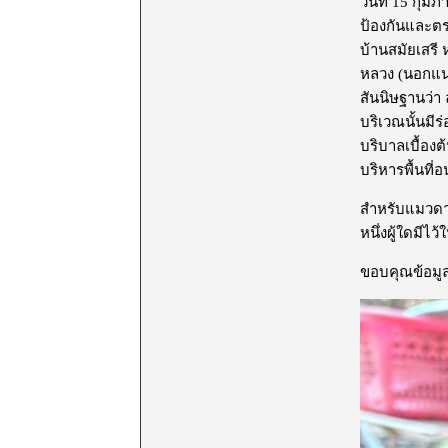
วันที่ 15 กุม
ป้องกันและต
บ้านสมัยเสรี
หลวง (นอกแนว
สันนิษฐานว่
บริเวณนั้นมี
บริบาลเบื้องต
บริหารพื้นที่
สำหรับแมวดาว 
หนึ่งผู้ใดมี
ขอบคุณข้อมูล