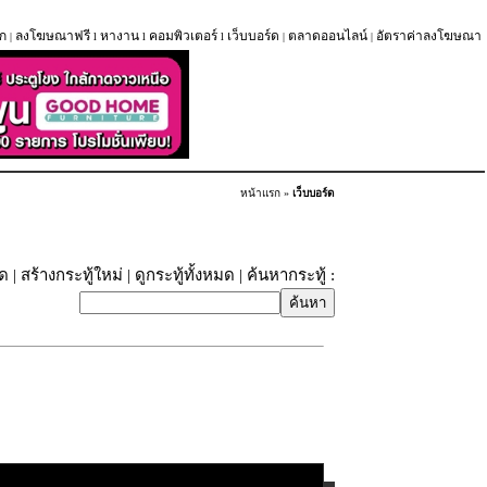
ก
ลงโฆษณาฟรี
หางาน
คอมพิวเตอร์
เว็บบอร์ด
ตลาดออนไลน์
อัตราค่าลงโฆษณา
|
l
l
l
|
|
หน้าแรก
»
เว็บบอร์ด
ุด
|
สร้างกระทู้ใหม่
|
ดูกระทู้ทั้งหมด
| ค้นหากระทู้ :