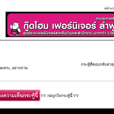
หน้าแร
กระทู้ที่ตอบกลับล่าส
ัพเพเหระ, อยากถาม
VV กดถูกใจกระทู้นี้ VV