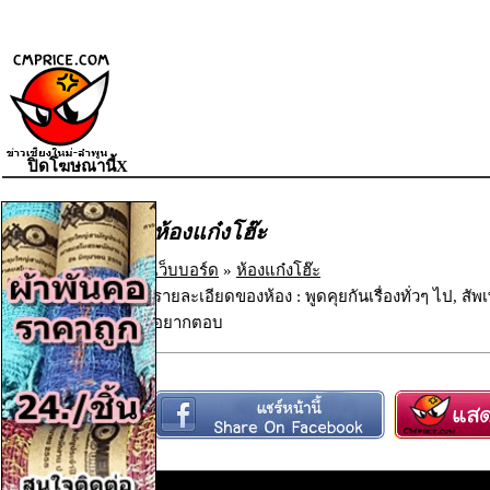
ปิดโฆษณานี้X
ห้องแก๋งโฮ๊ะ
เว็บบอร์ด
»
ห้องแก๋งโฮ๊ะ
รายละเอียดของห้อง : พูดคุยกันเรื่องทั่วๆ ไป, ส
อยากตอบ