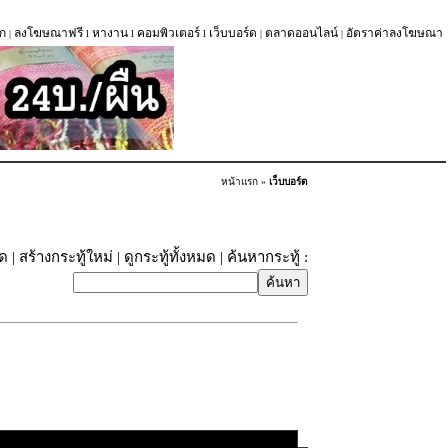
ก
ลงโฆษณาฟรี
หางาน
คอมพิวเตอร์
เว็บบอร์ด
ตลาดออนไลน์
อัตราค่าลงโฆษณา
|
l
l
l
|
|
หน้าแรก
»
เว็บบอร์ด
ุด
|
สร้างกระทู้ใหม่
|
ดูกระทู้ทั้งหมด
| ค้นหากระทู้ :