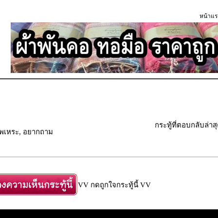
หน้าแร
กระทู้ที่ตอบกลับล่าส
ัพเพเหระ, อยากถาม
VV กดถูกใจกระทู้นี้ VV