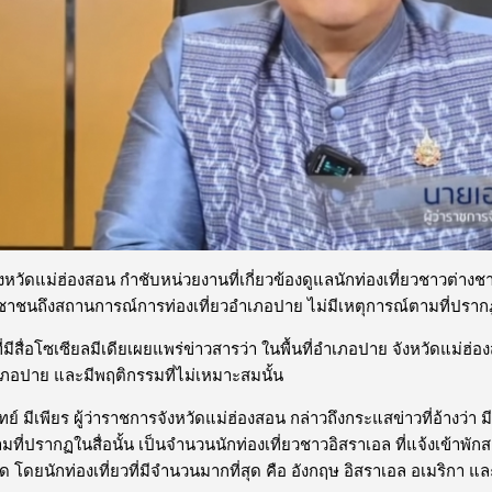
ังหวัดแม่ฮ่องสอน กำชับหน่วยงานที่เกี่ยวข้องดูแลนักท่องเที่ยวชาวต่างช
ชาชนถึงสถานการณ์การท่องเที่ยวอำเภอปาย ไม่มีเหตุการณ์ตามที่ปรากฎใ
สื่อโซเซียลมีเดียเผยแพร่ข่าวสารว่า ในพื้นที่อำเภอปาย จังหวัดแม่ฮ่
อำเภอปาย และมีพฤติกรรมที่ไม่เหมาะสมนั้น
ีเพียร ผู้ว่าราชการจังหวัดแม่ฮ่องสอน กล่าวถึงกระแสข่าวที่อ้างว่า ม
ที่ปรากฏในสื่อนั้น เป็นจำนวนนักท่องเที่ยวชาวอิสราเอล ที่แจ้งเข้าพักส
ด โดยนักท่องเที่ยวที่มีจำนวนมากที่สุด คือ อังกฤษ อิสราเอล อเมริกา 