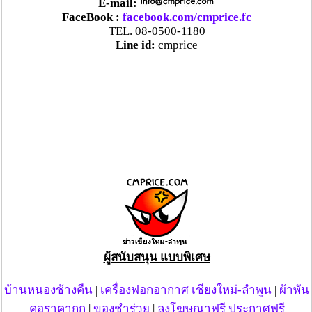
E-mail:
FaceBook :
facebook.com/cmprice.fc
TEL. 08-0500-1180
Line id:
cmprice
5. ขอรับการช่วยเหลือด้านแหล่งเงินทุนดอกเบี้ยต่ำ
6. กรณีโควตาส่งออกไปอินโดนีเซีย ขอให้ภาครัฐเร่งผลักดัน
เนื่องจากเป็นตลาดที่มีนัยสำคัญ
7. ขอรับสนับสนุนบรรจุภัณฑ์ ตะกร้า 5 กก. และกล่อง 10 กก.
เพื่อจำหน่ายสู่ผู้บริโภคโดยตรงผ่านช่องทางออนไลน์
ผู้สนับสนุน แบบพิเศษ
โดยกระทรวงพาณิชย์มีแนวทางบริหารจัดการ ลำไย ดังนี้
บ้านหนองช้างคืน
|
เครื่องฟอกอากาศ เชียงใหม่-ลำพูน
|
ผ้าพัน
คอราคาถูก
|
ของชำร่วย
|
ลงโฆษณาฟรี ประกาศฟรี