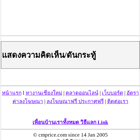
1. ปัญหาการขาดแคลนแรงงานในการเก็บเกี่ยวลำไย
2.ขอรับสนับสนุนงบประมาณจากภาครัฐเพื่อพัฒนา
มาตรฐานโรงคัดบรรจุและโกดัง (GMP, HACCP) เพื่อเพิ่ม
โอกาสทางการตลาดในการส่งออก
3.ขอให้ภาครัฐช่วยสนับสนุนให้เกิดผู้ประกอบการโรงอบ/ผู้
ส่งออกลำไยสดรายใหม่ๆ
แสดงความคิดเห็น/ดันกระทู้
4. ขอให้ภาครัฐผลักดันเงินอุดหนุนเกษตรกรผู้ปลูกลำไย
2,000 บ./ไร่ เพื่อให้เกษตรกรได้รับความช่วยเหลือโดยตรง
หน้าแรก
l
หางานเชียงใหม่
|
ตลาดออนไลน์
|
เว็บบอร์ด
|
อัตรา
ค่าลงโฆษณา
|
ลงโฆษณาฟรี ประกาศฟรี
|
ติดต่อเรา
เพื่อนบ้านเราทั้งหมด วิธีแลก Link
© cmprice.com since 14 Jan 2005