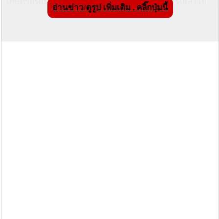
เกษตรกรผู้ปลูกลำไยเชียงใหม่ เพื่อรับฟังสถานการณ์ลำไย
อ่านข่าว/ดูรูป เพิ่มเติม . คลิ๊กปุ่มนี้
และความต้องการ ดังนี้