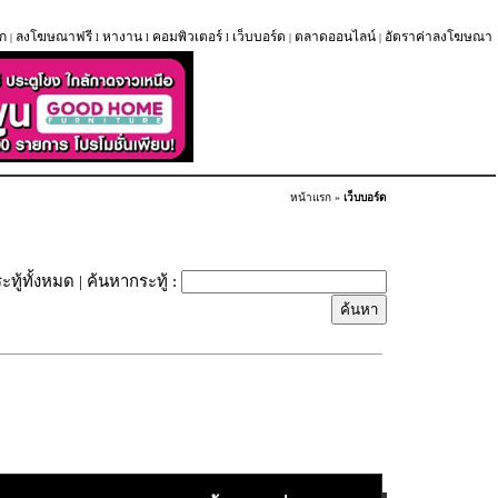
ก
ลงโฆษณาฟรี
หางาน
คอมพิวเตอร์
เว็บบอร์ด
ตลาดออนไลน์
อัตราค่าลงโฆษณา
|
l
l
l
|
|
หน้าแรก
»
เว็บบอร์ด
ะทู้ทั้งหมด
| ค้นหากระทู้ :