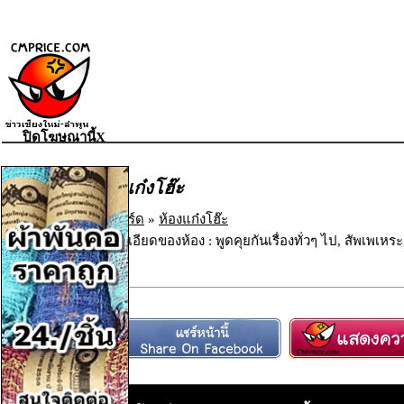
ปิดโฆษณานี้X
ห้องแก๋งโฮ๊ะ
เว็บบอร์ด
»
ห้องแก๋งโฮ๊ะ
รายละเอียดของห้อง : พูดคุยกันเรื่องทั่วๆ ไป, สัพเพเ
ตอบ