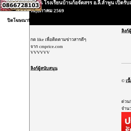
ด่วน โรงเรียนบ้านก้อจัดสรร อ.ลี้.ลำพูน เปิดรั
•
พฤษภาคม 2569
ปิดโฆษณานี้X
ลิงก์
กด like เพื่อติดตามข่าวสารดีๆ
จาก cmprice.com
VVVVVV
ลิงก์ผู้สนับสนุน
©
เนื
ด่วน
จำนว