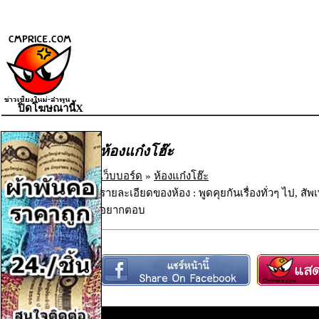
ปิดโฆษณานี้X
ห้องแก๋งโฮ๊ะ
เว็บบอร์ด
»
ห้องแก๋งโฮ๊ะ
รายละเอียดของห้อง : พูดคุยกันเรื่องทั่วๆ ไป, ส
อยากตอบ