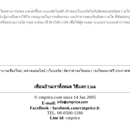
นโดยสาธารณชน และส่งขึ้นมาแบบอัตโนมัติ เจ้าของเว็บบอร์ดไม่รับผิดชอบต่อข้อความใดๆทั
ชื่อจริง ผู้อ่านจึงควรใช้วิจารณญาณในการกลั่นกรอง และถ้าท่านพบเห็นข้อความใด ที่ขัดต่
คล หรือหน่วยงานใด กรุณาแจ้งมาที่ 08-0500-1180 เพื่อให้ผู้ควบคุม ระบบทราบและทำการ
างานเชียงใหม่
|
ตลาดออนไลน์
|
เว็บบอร์ด
|
อัตราค่าลงโฆษณา
|
ลงโฆษณาฟรี ประกาศฟร
เพื่อนบ้านเราทั้งหมด วิธีแลก Link
© cmprice.com since 14 Jan 2005
E-mail:
FaceBook :
facebook.com/cmprice.fc
TEL. 08-0500-1180
Line id:
cmprice