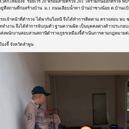
ส.)สภ.เหมืองจี้ ร้อยเวร 20 พร้อมสายตรวจ 201 ได้ร่วมกันออกตรวจ
อยู่ที่สถานที่ก่อสร้างบ้าน ม.1 ถนนเลียบน้ำทา บ้านป่าซางน้อย ต.บ้านแป
จ้าหน้าที่ตำรวจ ได้พากันวิ่งหนี จึงได้ทำการติดตาม ตรวจสอบ พบ ช
ตทำงาน จึงได้ทำการจับกุมตัว ฐานความผิด เป็นบุคคลต่างด้าวประกอบ
วส่งพนักงานสอบสวนสถานีตำรวจภูธรเหมืองจี้ดำเนินการตามกฎหมายต
ืองจี้ จังหวัดลำพูน