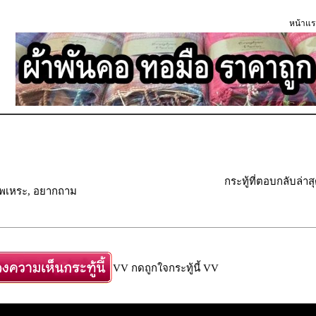
หน้าแร
กระทู้ที่ตอบกลับล่าส
ัพเพเหระ, อยากถาม
VV กดถูกใจกระทู้นี้ VV