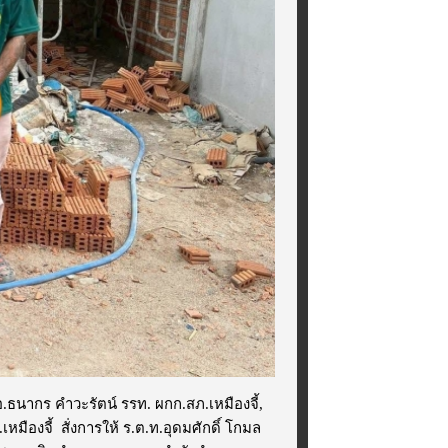
ธนากร คำวะรัตน์ รรท. ผกก.สภ.เหมืองจี้,
เหมืองจี้ สั่งการให้ ร.ต.ท.อุดมศักดิ์ โกมล