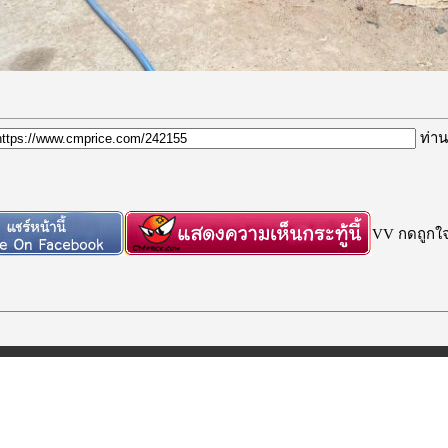
ท่าน
VV กดถูกใจก