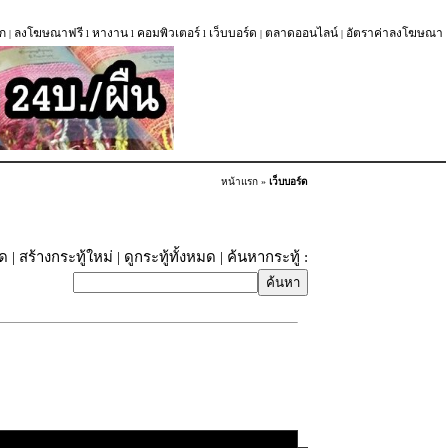
ก
ลงโฆษณาฟรี
หางาน
คอมพิวเตอร์
เว็บบอร์ด
ตลาดออนไลน์
อัตราค่าลงโฆษณา
|
l
l
l
|
|
หน้าแรก
»
เว็บบอร์ด
ุด
|
สร้างกระทู้ใหม่
|
ดูกระทู้ทั้งหมด
| ค้นหากระทู้ :