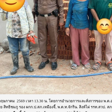
10 พฤษภาคม 2569 เวลา 13.30 น. โดยการอำนวยการและสั่งการของ พ.ต.อ.
ย สิทธิชมภู รอง ผกก.ป.สภ.เหมืองจี้, พ.ต.ท.จักริน. สิงห์ไผ่ รรท.สวป. สภ.