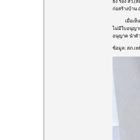
ธง รอง สว.(ส
ก่อสร้างบ้าน 
เมื่อเห็นรถเ
ไม่มีใบอนุญา
อนุญาต นำตั
ข้อมูล: สภ.เหม