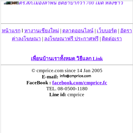
ตร.สภ.เมืองลำพูน ยึดยาบ้ากว่า 700 เม็ด หลังชาว
บ้านแจ้งพบถุงพลาสติกพันเทปสีดำต้องสงสัยในสวน
ลำไย
หน้าแรก
l
หางานเชียงใหม่
|
ตลาดออนไลน์
|
เว็บบอร์ด
|
อัตรา
แม่สะเรียง ลุยตรวจ “สกุชชี่“ ของเล่นอันตราย พบไร้
ค่าลงโฆษณา
|
ลงโฆษณาฟรี ประกาศฟรี
|
ติดต่อเรา
มาตรฐานเสี่ยงอันตราย สั่งห้ามขาย-เตือนภัยผู้
ปกครองเฝ้าระวังบุตรหลาน
เพื่อนบ้านเราทั้งหมด วิธีแลก Link
“ลาว” ส่ง “24 คนไทย” กลับประเทศผ่านด่าน
เชียงของ เพื่อดำเนินการตามกฎหมาย พบส่วนใหญ่มี
© cmprice.com since 14 Jan 2005
เอี่ยวแก๊งคอลเซ็นเตอร์
E-mail:
FaceBook :
facebook.com/cmprice.fc
TEL. 08-0500-1180
“ตรีนุช” เปิดตัวระบบ “e-WorkPermit” ลงทะเบียน
Line id:
cmprice
แรงงานต่างด้าวออนไลน์ ให้บริการ 24 ชั่วโมงทั่ว
ประเทศ เริ่ม 13 ต.ค. นี้
คพ. เผยผลตรวจคุณภาพน้ำแม่น้ำกก-แม่น้ำสาย-
แม่น้ำรวก-แม่น้ำโขง พื้นที่เชียงใหม่-เชียงราย ครั้งที่