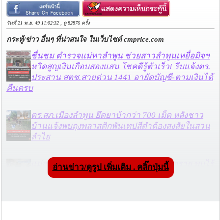
วันที่ 21 พ.ย. 49 11:02:32 , ดู 82876 ครั้ง
กระทู้/ข่าว อื่นๆ ที่น่าสนใจ ในเว็บไซต์ cmprice.com
ชื่นชม ตำรวจแม่ทาลำพูน ช่วยสาวลำพูนเหยื่อมิจฯ
หวิดสูญเงินเกือบสองแสน โชคดีรู้ตัวเร็ว! รีบแจ้งตร.
ประสาน สตช.สายด่วน 1441 อายัดบัญชี-ตามเงินได้
คืนครบ
ตร.สภ.เมืองลำพูน ยึดยาบ้ากว่า 700 เม็ด หลังชาว
บ้านแจ้งพบถุงพลาสติกพันเทปสีดำต้องสงสัยในสวน
ลำไย
แม่สะเรียง ลุยตรวจ “สกุชชี่“ ของเล่นอันตราย พบไร้
อ่านข่าว/ดูรูป เพิ่มเติม . คลิ๊กปุ่มนี้
มาตรฐานเสี่ยงอันตราย สั่งห้ามขาย-เตือนภัยผู้
ปกครองเฝ้าระวังบุตรหลาน
“ลาว” ส่ง “24 คนไทย” กลับประเทศผ่านด่าน