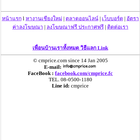
เชียงของ เพื่อดำเนินการตามกฎหมาย พบส่วนใหญ่มี
เอี่ยวแก๊งคอลเซ็นเตอร์
หน้าแรก
l
หางานเชียงใหม่
|
ตลาดออนไลน์
|
เว็บบอร์ด
|
อัตรา
“ตรีนุช” เปิดตัวระบบ “e-WorkPermit” ลงทะเบียน
ค่าลงโฆษณา
|
ลงโฆษณาฟรี ประกาศฟรี
|
ติดต่อเรา
แรงงานต่างด้าวออนไลน์ ให้บริการ 24 ชั่วโมงทั่ว
ประเทศ เริ่ม 13 ต.ค. นี้
เพื่อนบ้านเราทั้งหมด วิธีแลก Link
คพ. เผยผลตรวจคุณภาพน้ำแม่น้ำกก-แม่น้ำสาย-
© cmprice.com since 14 Jan 2005
แม่น้ำรวก-แม่น้ำโขง พื้นที่เชียงใหม่-เชียงราย ครั้งที่
E-mail:
8 “พบสารหนูสูงเกินค่ามาตรฐาน“
FaceBook :
facebook.com/cmprice.fc
TEL. 08-0500-1180
Line id:
cmprice
ไทยยังน่าลงทุน หลังพบต่างชาติเชื่อมั่นลงทุนครึ่งปี
แรก 1.1 แสนล้านบาท
“พาณิชย์”จับมือซีพี แอ็กซ์ตร้า รับซื้อลำไย 1,000
ตัน นำขายผ่านแม็คโคร-โลตัส 2,600 สาขาทั่ว
ประเทศ ช่วยเหลือเกษตรกร