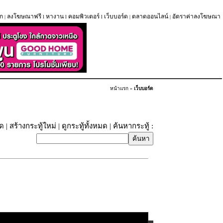
ก
ลงโฆษณาฟรี
หางาน
คอมพิวเตอร์
เว็บบอร์ด
ตลาดออนไลน์
อัตราค่าลงโฆษณา
|
l
l
l
|
|
หน้าแรก
»
เว็บบอร์ด
ุด
|
สร้างกระทู้ใหม่
|
ดูกระทู้ทั้งหมด
| ค้นหากระทู้ :