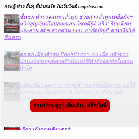
กระทู้/ข่าว อื่นๆ ที่น่าสนใจ ในเว็บไซต์ cmprice.com
ชื่นชม ตำรวจแม่ทาลำพูน ช่วยสาวลำพูนเหยื่อมิจฯ
หวิดสูญเงินเกือบสองแสน โชคดีรู้ตัวเร็ว! รีบแจ้งตร.
ประสาน สตช.สายด่วน 1441 อายัดบัญชี-ตามเงินได้
คืนครบ
ตร.สภ.เมืองลำพูน ยึดยาบ้ากว่า 700 เม็ด หลังชาว
บ้านแจ้งพบถุงพลาสติกพันเทปสีดำต้องสงสัยในสวน
ลำไย
แม่สะเรียง ลุยตรวจ “สกุชชี่“ ของเล่นอันตราย พบไร้
มาตรฐานเสี่ยงอันตราย สั่งห้ามขาย-เตือนภัยผู้
ปกครองเฝ้าระวังบุตรหลาน
อ่านข่าว/ดูรูป เพิ่มเติม . คลิ๊กปุ่มนี้
“ลาว” ส่ง “24 คนไทย” กลับประเทศผ่านด่าน
เชียงของ เพื่อดำเนินการตามกฎหมาย พบส่วนใหญ่มี
เอี่ยวแก๊งคอลเซ็นเตอร์