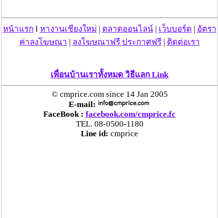
“ตรีนุช” เปิดตัวระบบ “e-WorkPermit” ลงทะเบียน
แรงงานต่างด้าวออนไลน์ ให้บริการ 24 ชั่วโมงทั่ว
หน้าแรก
l
หางานเชียงใหม่
|
ตลาดออนไลน์
|
เว็บบอร์ด
|
อัตรา
ประเทศ เริ่ม 13 ต.ค. นี้
ค่าลงโฆษณา
|
ลงโฆษณาฟรี ประกาศฟรี
|
ติดต่อเรา
คพ. เผยผลตรวจคุณภาพน้ำแม่น้ำกก-แม่น้ำสาย-
แม่น้ำรวก-แม่น้ำโขง พื้นที่เชียงใหม่-เชียงราย ครั้งที่
เพื่อนบ้านเราทั้งหมด วิธีแลก Link
8 “พบสารหนูสูงเกินค่ามาตรฐาน“
© cmprice.com since 14 Jan 2005
E-mail:
ไทยยังน่าลงทุน หลังพบต่างชาติเชื่อมั่นลงทุนครึ่งปี
FaceBook :
facebook.com/cmprice.fc
แรก 1.1 แสนล้านบาท
TEL. 08-0500-1180
Line id:
cmprice
“พาณิชย์”จับมือซีพี แอ็กซ์ตร้า รับซื้อลำไย 1,000
ตัน นำขายผ่านแม็คโคร-โลตัส 2,600 สาขาทั่ว
ประเทศ ช่วยเหลือเกษตรกร
ระวัง “ยุงลาย” พาหะนำ“โรคชิคุนกุนยา” เตือน
ระบาดหนักหลายพื้นที่ แนะ หากมีอาการ ไข้สูง
เฉียบพลัน ปวดเนื้อปวดตัว ควรรีบไปพบแพทย์