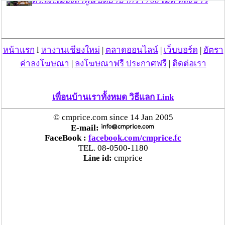
ตร.สภ.เมืองลำพูน ยึดยาบ้ากว่า 700 เม็ด หลังชาว
บ้านแจ้งพบถุงพลาสติกพันเทปสีดำต้องสงสัยในสวน
ลำไย
หน้าแรก
l
หางานเชียงใหม่
|
ตลาดออนไลน์
|
เว็บบอร์ด
|
อัตรา
แม่สะเรียง ลุยตรวจ “สกุชชี่“ ของเล่นอันตราย พบไร้
มาตรฐานเสี่ยงอันตราย สั่งห้ามขาย-เตือนภัยผู้
ค่าลงโฆษณา
|
ลงโฆษณาฟรี ประกาศฟรี
|
ติดต่อเรา
ปกครองเฝ้าระวังบุตรหลาน
เพื่อนบ้านเราทั้งหมด วิธีแลก Link
“ลาว” ส่ง “24 คนไทย” กลับประเทศผ่านด่าน
เชียงของ เพื่อดำเนินการตามกฎหมาย พบส่วนใหญ่มี
© cmprice.com since 14 Jan 2005
เอี่ยวแก๊งคอลเซ็นเตอร์
E-mail:
FaceBook :
facebook.com/cmprice.fc
TEL. 08-0500-1180
“ตรีนุช” เปิดตัวระบบ “e-WorkPermit” ลงทะเบียน
Line id:
cmprice
แรงงานต่างด้าวออนไลน์ ให้บริการ 24 ชั่วโมงทั่ว
ประเทศ เริ่ม 13 ต.ค. นี้
คพ. เผยผลตรวจคุณภาพน้ำแม่น้ำกก-แม่น้ำสาย-
แม่น้ำรวก-แม่น้ำโขง พื้นที่เชียงใหม่-เชียงราย ครั้งที่
8 “พบสารหนูสูงเกินค่ามาตรฐาน“