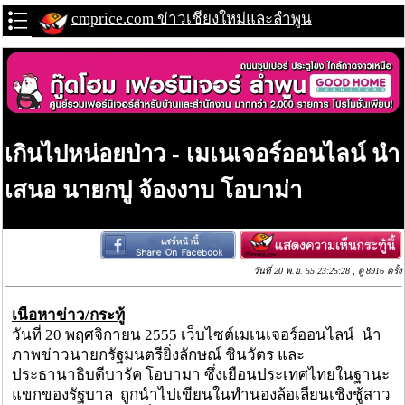
cmprice.com ข่าวเชียงใหม่และลำพูน
เกินไปหน่อยป่าว - เมเนเจอร์ออนไลน์ นำ
เสนอ นายกปู จ้องงาบ โอบาม่า
วันที่ 20 พ.ย. 55 23:25:28 , ดู 8916 ครั้ง
เนื้อหาข่าว/กระทู้
วันที่ 20 พฤศจิกายน 2555 เว็บไซต์เมเนเจอร์ออนไลน์ นำ
ภาพข่าวนายกรัฐมนตรียิ่งลักษณ์ ชินวัตร และ
ประธานาธิบดีบารัค โอบามา ซึ่งเยือนประเทศไทยในฐานะ
แขกของรัฐบาล ถูกนำไปเขียนในทำนองล้อเลียนเชิงชู้สาว