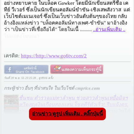
อย่างหยาบคาย ในบล็อค Gawker โดยมีนักเขียนสตรีชื่อ เค
ทีย์ วีเวอร์ ซึ่งเป็นนักเขียนคอลัมน์ขำขัน-เชิงเสพสังวาส แต่
เว็บไซต์เมเนเจอร์ ซึ่งเป็นเว็บข่าวอันดับต้นๆของไทย กลับ
อ้างอิงแหล่งข่าว "บล็อคคอลัมน์ทางเพศ-ขำขัน" มาอ้างอิง
ว่า "เป็นข่าวที่เชื่อถือได้" โดยในเนื้ ..........
..อ่านเพิ่มเติม ..
ไม่แสดงโฆษณา
เครดิต:
https://http://www.go6tv.com/2
วันที่ 20 พ.ย. 55 23:25:28 , ดู 8916 ครั้ง
กระทู้/ข่าว อื่นๆ ที่น่าสนใจ ในเว็บไซต์ cmprice.com
ชื่นชม ตำรวจแม่ทาลำพูน ช่วยสาวลำพูนเหยื่อมิจฯ
หวิดสูญเงินเกือบสองแสน โชคดีรู้ตัวเร็ว! รีบแจ้งตร.
ประสาน สตช.สายด่วน 1441 อายัดบัญชี-ตามเงินได้
อ่านข่าว/ดูรูป เพิ่มเติม . คลิ๊กปุ่มนี้
คืนครบ