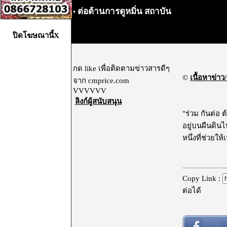
ต่อต้านการดูหมิ่น สถาบัน
•
ปิดโฆษณานี้X
กด like เพื่อติดตามข่าวสารดีๆ
©
เนื้อหาข่าว/
จาก cmprice.com
VVVVVV
ลิงก์ผู้สนับสนุน
"ร่วม กันต่อ 
อยู่บนผืนดินไ
หนึ่งที่ช่วยใ
Copy Link :
ต่อได้