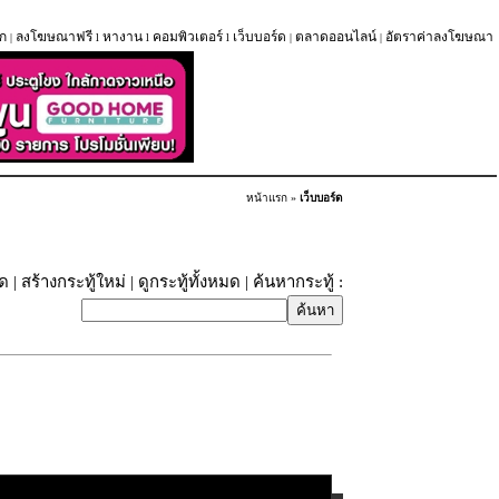
ก
ลงโฆษณาฟรี
หางาน
คอมพิวเตอร์
เว็บบอร์ด
ตลาดออนไลน์
อัตราค่าลงโฆษณา
|
l
l
l
|
|
หน้าแรก
»
เว็บบอร์ด
ุด
|
สร้างกระทู้ใหม่
|
ดูกระทู้ทั้งหมด
| ค้นหากระทู้ :