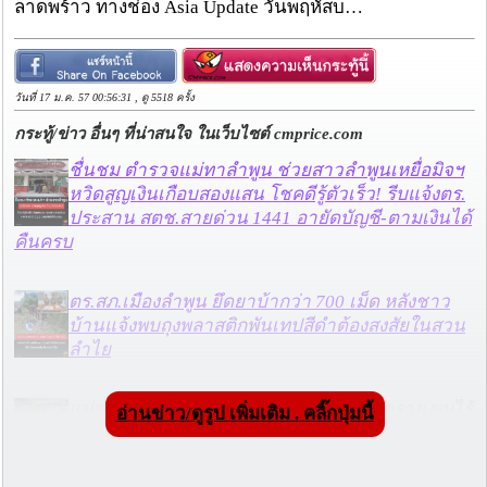
ลาดพร้าว ทางช่อง Asia Update วันพฤหัสบ…
วันที่ 17 ม.ค. 57 00:56:31 , ดู 5518 ครั้ง
กระทู้/ข่าว อื่นๆ ที่น่าสนใจ ในเว็บไซต์ cmprice.com
ชื่นชม ตำรวจแม่ทาลำพูน ช่วยสาวลำพูนเหยื่อมิจฯ
หวิดสูญเงินเกือบสองแสน โชคดีรู้ตัวเร็ว! รีบแจ้งตร.
ประสาน สตช.สายด่วน 1441 อายัดบัญชี-ตามเงินได้
คืนครบ
ตร.สภ.เมืองลำพูน ยึดยาบ้ากว่า 700 เม็ด หลังชาว
บ้านแจ้งพบถุงพลาสติกพันเทปสีดำต้องสงสัยในสวน
ลำไย
แม่สะเรียง ลุยตรวจ “สกุชชี่“ ของเล่นอันตราย พบไร้
อ่านข่าว/ดูรูป เพิ่มเติม . คลิ๊กปุ่มนี้
มาตรฐานเสี่ยงอันตราย สั่งห้ามขาย-เตือนภัยผู้
ปกครองเฝ้าระวังบุตรหลาน