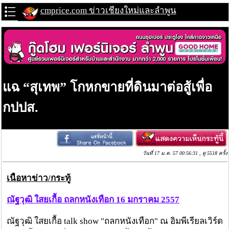
cmprice.com ข่าวเชียงใหม่และลำพูน
แฉ “สุเทพ” โกหกขายที่ดินมาต่อสู้เพื่อ
กปปส.
วันที่ 17 ม.ค. 57 00:56:31 , ดู 5518 ครั้ง
เนื้อหาข่าว/กระทู้
ณัฐวุฒิ ใสยเกื้อ ถลกหนังเทือก 16 มกราคม 2557
ณัฐวุฒิ ใสยเกื้อ talk show "ถลกหนังเทือก" ณ อิมพีเรียลเวิร์ด