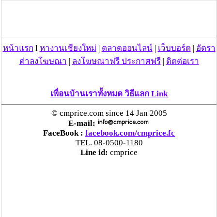
“ลาว” ส่ง “24 คนไทย” กลับประเทศผ่านด่าน
เชียงของ เพื่อดำเนินการตามกฎหมาย พบส่วนใหญ่มี
เอี่ยวแก๊งคอลเซ็นเตอร์
หน้าแรก
l
หางานเชียงใหม่
|
ตลาดออนไลน์
|
เว็บบอร์ด
|
อัตรา
“ตรีนุช” เปิดตัวระบบ “e-WorkPermit” ลงทะเบียน
ค่าลงโฆษณา
|
ลงโฆษณาฟรี ประกาศฟรี
|
ติดต่อเรา
แรงงานต่างด้าวออนไลน์ ให้บริการ 24 ชั่วโมงทั่ว
ประเทศ เริ่ม 13 ต.ค. นี้
เพื่อนบ้านเราทั้งหมด วิธีแลก Link
คพ. เผยผลตรวจคุณภาพน้ำแม่น้ำกก-แม่น้ำสาย-
© cmprice.com since 14 Jan 2005
แม่น้ำรวก-แม่น้ำโขง พื้นที่เชียงใหม่-เชียงราย ครั้งที่
E-mail:
8 “พบสารหนูสูงเกินค่ามาตรฐาน“
FaceBook :
facebook.com/cmprice.fc
TEL. 08-0500-1180
Line id:
cmprice
ไทยยังน่าลงทุน หลังพบต่างชาติเชื่อมั่นลงทุนครึ่งปี
แรก 1.1 แสนล้านบาท
“พาณิชย์”จับมือซีพี แอ็กซ์ตร้า รับซื้อลำไย 1,000
ตัน นำขายผ่านแม็คโคร-โลตัส 2,600 สาขาทั่ว
ประเทศ ช่วยเหลือเกษตรกร