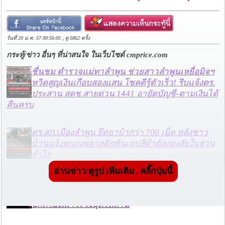
วันที่ 20 ม.ค. 57 00:56:05 , ดู 5862 ครั้ง
กระทู้/ข่าว อื่นๆ ที่น่าสนใจ ในเว็บไซต์ cmprice.com
ชื่นชม ตำรวจแม่ทาลำพูน ช่วยสาวลำพูนเหยื่อมิจฯ
หวิดสูญเงินเกือบสองแสน โชคดีรู้ตัวเร็ว! รีบแจ้งตร.
ประสาน สตช.สายด่วน 1441 อายัดบัญชี-ตามเงินได้
คืนครบ
ตร.สภ.เมืองลำพูน ยึดยาบ้ากว่า 700 เม็ด หลังชาว
บ้านแจ้งพบถุงพลาสติกพันเทปสีดำต้องสงสัยในสวน
ลำไย
อ่านข่าว/ดูรูป เพิ่มเติม . คลิ๊กปุ่มนี้
แม่สะเรียง ลุยตรวจ “สกุชชี่“ ของเล่นอันตราย พบไร้
มาตรฐานเสี่ยงอันตราย สั่งห้ามขาย-เตือนภัยผู้
ปกครองเฝ้าระวังบุตรหลาน