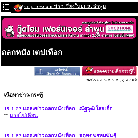
cmprice.com ข่าวเชียงใหม่และลำพูน
ถลกหนัง เตปเทือก
วันที่ 20 ม.ค. 57 00:56:05 , ดู 5862 ครั้ง
เนื้อหาข่าว/กระทู้
19-1-57 แถลงข่าวถลกหนังเทือก - ณัฐวุฒิ ใสยเกื้อ
""
นายไข่เดือน
19-1-57 แถลงข่าวถลกหนังเทือก - จตุพร พรหมพันธุ์