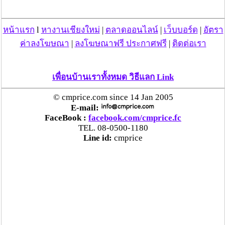
“ลาว” ส่ง “24 คนไทย” กลับประเทศผ่านด่าน
เชียงของ เพื่อดำเนินการตามกฎหมาย พบส่วนใหญ่มี
เอี่ยวแก๊งคอลเซ็นเตอร์
หน้าแรก
l
หางานเชียงใหม่
|
ตลาดออนไลน์
|
เว็บบอร์ด
|
อัตรา
ค่าลงโฆษณา
|
ลงโฆษณาฟรี ประกาศฟรี
|
ติดต่อเรา
“ตรีนุช” เปิดตัวระบบ “e-WorkPermit” ลงทะเบียน
แรงงานต่างด้าวออนไลน์ ให้บริการ 24 ชั่วโมงทั่ว
เพื่อนบ้านเราทั้งหมด วิธีแลก Link
ประเทศ เริ่ม 13 ต.ค. นี้
© cmprice.com since 14 Jan 2005
คพ. เผยผลตรวจคุณภาพน้ำแม่น้ำกก-แม่น้ำสาย-
E-mail:
แม่น้ำรวก-แม่น้ำโขง พื้นที่เชียงใหม่-เชียงราย ครั้งที่
FaceBook :
facebook.com/cmprice.fc
TEL. 08-0500-1180
8 “พบสารหนูสูงเกินค่ามาตรฐาน“
Line id:
cmprice
ไทยยังน่าลงทุน หลังพบต่างชาติเชื่อมั่นลงทุนครึ่งปี
แรก 1.1 แสนล้านบาท
“พาณิชย์”จับมือซีพี แอ็กซ์ตร้า รับซื้อลำไย 1,000
ตัน นำขายผ่านแม็คโคร-โลตัส 2,600 สาขาทั่ว
ประเทศ ช่วยเหลือเกษตรกร