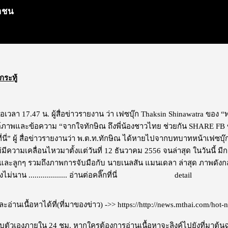
ชาชน
กระทู้
มื่อเวลา 17.47 น. ผู้สื่อข่าวรายงาน ว่า เฟซบุ๊ก Thaksin Shinawatra ของ
์ภาพและข้อความ “จากใจทักษิณ ถึงพี่น้องชาวไทย ช่วยกัน SHARE FB ข
่นี่” ผู้ สื่อข่าวรายงานว่า พ.ต.ท.ทักษิณ ได้หายไปจากบทบาทหน้าเฟซบุ
่มีความเคลื่อนไหวมาตั้งแต่วันที่ 12 ธันวาคม 2556 จนล่าสุด ในวันนี้
และลูกๆ รวมถึงภาพการจับมือกับ นายเนลสัน แมนเดลา ล่าสุด ภาพดังกล
่นาน ...................
อ่านต่อคลิ๊กที่นี่
ไม่แสดงโฆษณา
detail
อ่านเนื้อหาได้ที่(ที่มาของข่าว) ->>
https://http://news.mthai.com/hot
ะลบตัวเองภายใน 24 ชม. หากใครต้องการอ่านเนื้อหาจะลิงค์ไปยังที่มาต้น