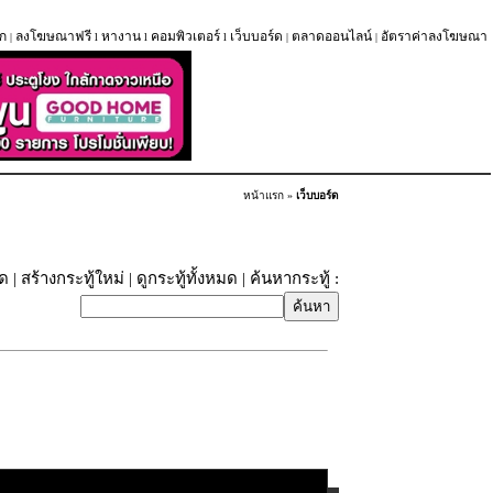
ก
ลงโฆษณาฟรี
หางาน
คอมพิวเตอร์
เว็บบอร์ด
ตลาดออนไลน์
อัตราค่าลงโฆษณา
|
l
l
l
|
|
หน้าแรก
»
เว็บบอร์ด
ุด
|
สร้างกระทู้ใหม่
|
ดูกระทู้ทั้งหมด
| ค้นหากระทู้ :