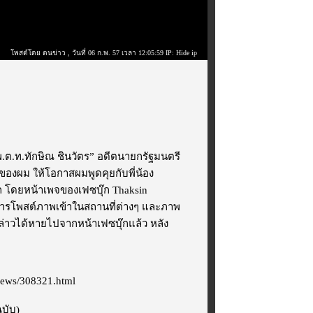
โพสต์โดย ตนข่าว
, วันที่ 06 ก.พ. 57 เวลา 12:05:59 IP: Hide ip
 “พ.ต.ท.ทักษิณ ชินวัตร” อดีตนายกรัฐมนตรี
องผม ให้โอกาสผมพูดคุยกับพี่น้อง
๊ก โดยหน้าเพจของเฟซบุ๊ก Thaksin
 มีการโพสต์ภาพเข้าในสถานที่ต่างๆ และภาพ
่าวได้หายไปจากหน้าเฟซบุ๊กแล้ว หลัง
-news/308321.html
ฉบับ)