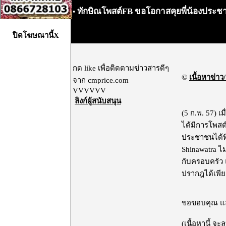
ทักษิณโพสต์FB ขอโอกาสคุยพี่น้องประ
•
ปิดโฆษณานี้X
กด like เพื่อติดตามข่าวสารดีๆ
©
เนื้อหาข่าว/
จาก cmprice.com
VVVVVV
ลิงก์ผู้สนับสนุน
(5 ก.พ. 57) เ
ได้มีการโพสต
ประชาชนได้ที
Shinawatra ไม
กับครอบครัว 
ปรากฎได้เพียงไม
ขอขอบคุณ และ
(เนื้อหานี้ จ