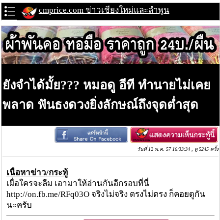
cmprice.com ข่าวเชียงใหม่และลำพูน
ยังจำได้มั้ย??? หมอดู อีที ทำนายไม่เคย
พลาด ฟันธงดวงยิ่งลักษณ์ถึงจุดต่ำสุด
วันที่ 12 พ.ค. 57 16:33:34 , ดู 5245 ครั้ง
เนื้อหาข่าว/กระทู้
เผื่อใครจะลืม เอามาให้อ่านกันอีกรอบที่นี่
http://on.fb.me/RFq03O จริงไม่จริง ตรงไม่ตรง ก็คอยดูกัน
นะครับ