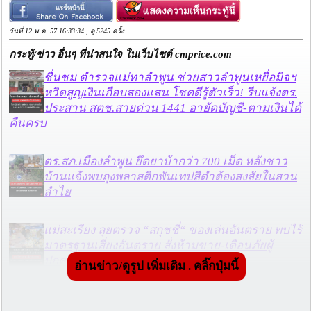
วันที่ 12 พ.ค. 57 16:33:34 , ดู 5245 ครั้ง
กระทู้/ข่าว อื่นๆ ที่น่าสนใจ ในเว็บไซต์ cmprice.com
ชื่นชม ตำรวจแม่ทาลำพูน ช่วยสาวลำพูนเหยื่อมิจฯ
หวิดสูญเงินเกือบสองแสน โชคดีรู้ตัวเร็ว! รีบแจ้งตร.
ประสาน สตช.สายด่วน 1441 อายัดบัญชี-ตามเงินได้
คืนครบ
ตร.สภ.เมืองลำพูน ยึดยาบ้ากว่า 700 เม็ด หลังชาว
บ้านแจ้งพบถุงพลาสติกพันเทปสีดำต้องสงสัยในสวน
ลำไย
แม่สะเรียง ลุยตรวจ “สกุชชี่“ ของเล่นอันตราย พบไร้
มาตรฐานเสี่ยงอันตราย สั่งห้ามขาย-เตือนภัยผู้
ปกครองเฝ้าระวังบุตรหลาน
อ่านข่าว/ดูรูป เพิ่มเติม . คลิ๊กปุ่มนี้
“ลาว” ส่ง “24 คนไทย” กลับประเทศผ่านด่าน