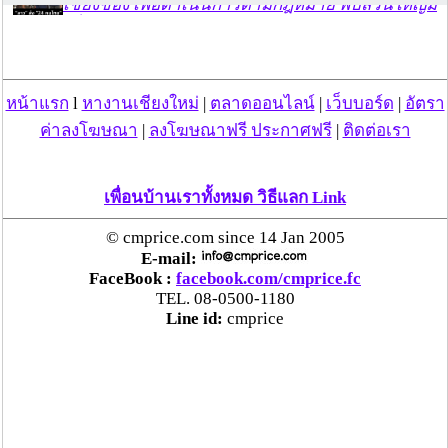
เชียงของ เพื่อดำเนินการตามกฎหมาย พบส่วนใหญ่มี
เอี่ยวแก๊งคอลเซ็นเตอร์
“ตรีนุช” เปิดตัวระบบ “e-WorkPermit” ลงทะเบียน
หน้าแรก
l
หางานเชียงใหม่
|
ตลาดออนไลน์
|
เว็บบอร์ด
|
อัตรา
แรงงานต่างด้าวออนไลน์ ให้บริการ 24 ชั่วโมงทั่ว
ประเทศ เริ่ม 13 ต.ค. นี้
ค่าลงโฆษณา
|
ลงโฆษณาฟรี ประกาศฟรี
|
ติดต่อเรา
คพ. เผยผลตรวจคุณภาพน้ำแม่น้ำกก-แม่น้ำสาย-
เพื่อนบ้านเราทั้งหมด วิธีแลก Link
แม่น้ำรวก-แม่น้ำโขง พื้นที่เชียงใหม่-เชียงราย ครั้งที่
8 “พบสารหนูสูงเกินค่ามาตรฐาน“
© cmprice.com since 14 Jan 2005
E-mail:
FaceBook :
facebook.com/cmprice.fc
ไทยยังน่าลงทุน หลังพบต่างชาติเชื่อมั่นลงทุนครึ่งปี
TEL. 08-0500-1180
แรก 1.1 แสนล้านบาท
Line id:
cmprice
“พาณิชย์”จับมือซีพี แอ็กซ์ตร้า รับซื้อลำไย 1,000
ตัน นำขายผ่านแม็คโคร-โลตัส 2,600 สาขาทั่ว
ประเทศ ช่วยเหลือเกษตรกร