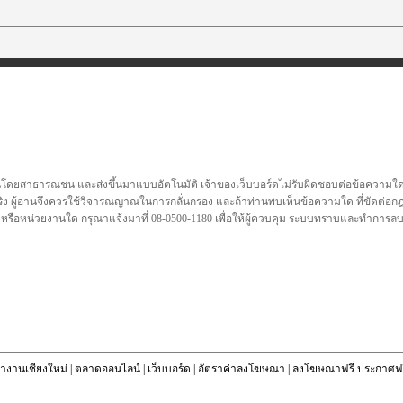
นโดยสาธารณชน และส่งขึ้นมาแบบอัตโนมัติ เจ้าของเว็บบอร์ดไม่รับผิดชอบต่อข้อความใดๆทั
ชื่อจริง ผู้อ่านจึงควรใช้วิจารณญาณในการกลั่นกรอง และถ้าท่านพบเห็นข้อความใด ที่ขัดต่
คล หรือหน่วยงานใด กรุณาแจ้งมาที่ 08-0500-1180 เพื่อให้ผู้ควบคุม ระบบทราบและทำการ
างานเชียงใหม่
|
ตลาดออนไลน์
|
เว็บบอร์ด
|
อัตราค่าลงโฆษณา
|
ลงโฆษณาฟรี ประกาศฟร