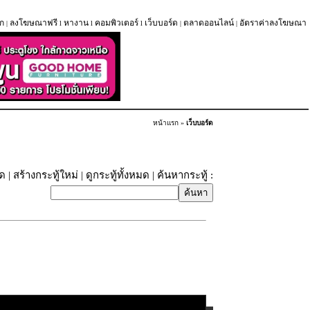
ก
ลงโฆษณาฟรี
หางาน
คอมพิวเตอร์
เว็บบอร์ด
ตลาดออนไลน์
อัตราค่าลงโฆษณา
|
l
l
l
|
|
หน้าแรก
»
เว็บบอร์ด
ุด
|
สร้างกระทู้ใหม่
|
ดูกระทู้ทั้งหมด
| ค้นหากระทู้ :