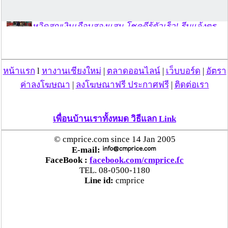
ชื่นชม ตำรวจแม่ทาลำพูน ช่วยสาวลำพูนเหยื่อมิจฯ
หวิดสูญเงินเกือบสองแสน โชคดีรู้ตัวเร็ว! รีบแจ้งตร.
ประสาน สตช.สายด่วน 1441 อายัดบัญชี-ตามเงินได้
คืนครบ
หน้าแรก
l
หางานเชียงใหม่
|
ตลาดออนไลน์
|
เว็บบอร์ด
|
อัตรา
ตร.สภ.เมืองลำพูน ยึดยาบ้ากว่า 700 เม็ด หลังชาว
ค่าลงโฆษณา
|
ลงโฆษณาฟรี ประกาศฟรี
|
ติดต่อเรา
บ้านแจ้งพบถุงพลาสติกพันเทปสีดำต้องสงสัยในสวน
ลำไย
เพื่อนบ้านเราทั้งหมด วิธีแลก Link
แม่สะเรียง ลุยตรวจ “สกุชชี่“ ของเล่นอันตราย พบไร้
มาตรฐานเสี่ยงอันตราย สั่งห้ามขาย-เตือนภัยผู้
© cmprice.com since 14 Jan 2005
ปกครองเฝ้าระวังบุตรหลาน
E-mail:
FaceBook :
facebook.com/cmprice.fc
TEL. 08-0500-1180
“ลาว” ส่ง “24 คนไทย” กลับประเทศผ่านด่าน
Line id:
cmprice
เชียงของ เพื่อดำเนินการตามกฎหมาย พบส่วนใหญ่มี
เอี่ยวแก๊งคอลเซ็นเตอร์
“ตรีนุช” เปิดตัวระบบ “e-WorkPermit” ลงทะเบียน