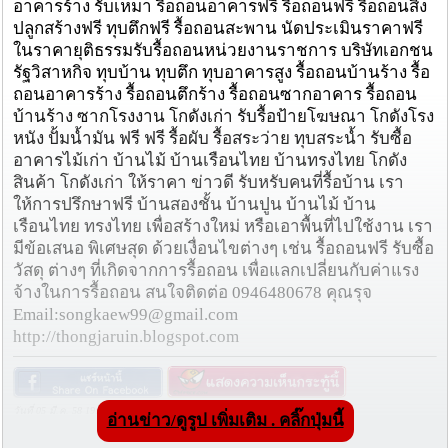
อาคารร้าง รับเหมา รื้อถอนอาคารฟรี รื้อถอนฟรี รื้อถอนสิ่ง
ปลูกสร้างฟรี ทุบตึกฟรี รื้อถอนสะพาน นัดประเมินราคาฟรี
ในราคายุติธรรมรับรื้อถอนหน่วยงานราชการ บริษัทเอกชน
รัฐวิสาหกิจ ทุบบ้าน ทุบตึก ทุบอาคารสูง รื้อถอนบ้านร้าง รื้อ
ถอนอาคารร้าง รื้อถอนตึกร้าง รื้อถอนซากอาคาร รื้อถอน
บ้านร้าง ซากโรงงาน โกดังเก่า รับรื้อป้ายโฆษณา โกดังโรง
หนัง ปั้มน้ำมัน ฟรี ฟรี รื้อผับ รื้อสระว่าย ทุบสระน้ำ รับซื้อ
อาคารไม้เก่า บ้านไม้ บ้านเรือนไทย บ้านทรงไทย โกดัง
สินค้า โกดังเก่า ให้ราคา ข่าวดี รับหรับคนที่รื้อบ้าน เรา
ให้การปรึกษาฟรี บ้านสองชั้น บ้านปูน บ้านไม้ บ้าน
เรือนไทย ทรงไทย เพื่อสร้างใหม่ หรือเอาพื้นที่ไปใช้งาน เรา
มีข้อเสนอ พิเศษสุด ด้วยเงื่อนไขต่างๆ เช่น รื้อถอนฟรี รับซื้อ
วัสดุ ต่างๆ ที่เกิดจากการรื้อถอน เพื่อแลกเปลี่ยนกับค่าแรง
จ้างในการรื้อถอน สนใจติดต่อ 0946480678 คุณรุจ
Email:songkaew99@gmail.com
http://thongjaruin.blogspot.com
วันที่ 05 มี.ค. 58 19:37:59 , ดู 3740 ครั้ง
อ่านข่าว/ดูรูป เพิ่มเติม . คลิ๊กปุ่มนี้
กระทู้/ข่าว อื่นๆ ที่น่าสนใจ ในเว็บไซต์ cmprice.com