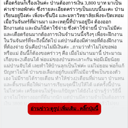
เดือดร้อนก็เรื่องเงินค่ะ ป่านต้องการเงิน 3,800 บาท มาเป็น
ค่าเช่าหอพักค่ะ ซึ่งรายละเอียดคร่าวๆเป็นแบบนี้นะคะ ป่าน
เรียนอยู่ปี4ค่ะ เพิ่งจะขึ้นปี4 และมหาวิทยาลัยเพิ่งจะปิดเทอม
เมื่อวันจันทร์ที่ผ่านมา และเหตุนี้ที่ป่านอยู่ปี4 ต้องออก
ฝึกงานต่อ และมันก็มีค่าใช้จ่าย ซึ่งค่าใช้จ่ายนี้ ป่านไม่มีค่ะ
และเดือดร้อนมากต้องการเงินจำนวนนี้จริงๆ เพื่อจะฝึกงาน
ในวันจันทร์ที่จะถึงนี้ถัดไป แต่ป่านต้องมีค่าหอที่ต้องฝึกงาน
ที่ต้องจ่าย นั่นคือป่านไม่มีเงินค่ะ ..ถามว่าทำไมไม่ขอพ่อ
หรือแม่ อันนี้ก็ต้องขอคร่าวๆ คือ เมื่อไม่นานมานี้ ประมาณ
เกือบจะ2เดือนได้ พ่อแม่ของป่านทะเลาะกัน พ่อมีเมียน้อย
แม่ป่านจับได้ เลยทำให้บ้านลุกเป็นไฟค่ะ แม่ไม่ยอม พ่อก็แก้
ปัญหาไม่ได้ ป่านขอเลือกอยู่กับแม่ที่ไม่มีอาชีพเป็นของตัว
เอง ไม่มีรายได้รายเดือน ทำให้ช่วง2เดือนที่ผ่านมา ป่านทน
และดิ้นรนเพื่อให้ผ่านการเรียนจุดนี้ไปให้ได้ แต่ครั้งนี้ป่าน
ไม่ไหวค่ะ เครียดจนไม่รู้จะแก้ปัญหาได้ยังไง ป่านรู้ว่าวิธีนี้
อาจไม่ใช่ทางออกที่ดีมากนัก แต่ป่านมีความจำเป็นต้องการ
เงิน 3800 บาทจริงๆค่ะ ป่านต้องฝึกงานต่อ ป่านกลัวไม่จบ
อ่านข่าว/ดูรูป เพิ่มเติม . คลิ๊กปุ่มนี้
ป่านกลัวหมดอนาคต ป่นกังวลไปหมดทุกเรื่องค่ะตอนนี้ ไม่มี
ทางออกแล้วค่ะ T_T ป่านขอใครสักคนในที่นี้จริงๆค่ะ ช่วย
ป่านด้วยค่ะ 099 670 3345 .. ป่านขอขอบพระคุณล่วงหน้า