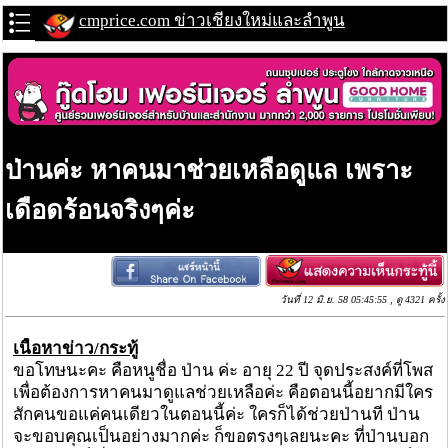
cmprice.com ข่าวเชียงใหม่และลำพูน
ป่านค่ะ หาคนมาช่วยเหลือดูแล เพราะ
เดือดร้อนจริงๆค่ะ
วันที่ 12 มิ.ย. 58 05:45:55 , ดู 4321 ครั้ง
เนื้อหาข่าว/กระทู้
ขอโทษนะคะ คือหนูชื่อ ป่าน ค่ะ อายุ 22 ปี จุดประสงค์ที่โพส
เพื่อต้องการหาคนมาดูแลช่วยเหลือค่ะ คือตอนนี้อยากมีใคร
สักคนขอแค่คนเดียวในตอนนี้ค่ะ ใครก็ได้ช่วยป่านที ป่าน
จะขอบคุณเป็นอย่างมากค่ะ ก็ขอตรงๆเลยนะคะ ที่ป่านบอก