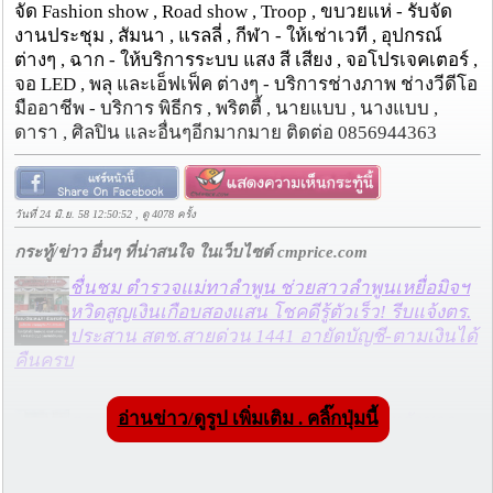
จัด Fashion show , Road show , Troop , ขบวยแห่ - รับจัด
งานประชุม , สัมนา , แรลลี่ , กีฬา - ให้เช่าเวที , อุปกรณ์
ต่างๆ , ฉาก - ให้บริการระบบ แสง สี เสียง , จอโปรเจคเตอร์ ,
จอ LED , พลุ และเอ็ฟเฟ็ค ต่างๆ - บริการช่างภาพ ช่างวีดีโอ
มืออาชีพ - บริการ พิธีกร , พริตตี้ , นายแบบ , นางแบบ ,
ดารา , ศิลปิน และอื่นๆอีกมากมาย ติดต่อ 0856944363
วันที่ 24 มิ.ย. 58 12:50:52 , ดู 4078 ครั้ง
กระทู้/ข่าว อื่นๆ ที่น่าสนใจ ในเว็บไซต์ cmprice.com
ชื่นชม ตำรวจแม่ทาลำพูน ช่วยสาวลำพูนเหยื่อมิจฯ
หวิดสูญเงินเกือบสองแสน โชคดีรู้ตัวเร็ว! รีบแจ้งตร.
ประสาน สตช.สายด่วน 1441 อายัดบัญชี-ตามเงินได้
คืนครบ
อ่านข่าว/ดูรูป เพิ่มเติม . คลิ๊กปุ่มนี้
ตร.สภ.เมืองลำพูน ยึดยาบ้ากว่า 700 เม็ด หลังชาว
บ้านแจ้งพบถุงพลาสติกพันเทปสีดำต้องสงสัยในสวน
ลำไย