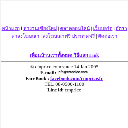
แม่สะเรียง ลุยตรวจ “สกุชชี่“ ของเล่นอันตราย พบไร้
มาตรฐานเสี่ยงอันตราย สั่งห้ามขาย-เตือนภัยผู้
ปกครองเฝ้าระวังบุตรหลาน
หน้าแรก
l
หางานเชียงใหม่
|
ตลาดออนไลน์
|
เว็บบอร์ด
|
อัตรา
ค่าลงโฆษณา
|
ลงโฆษณาฟรี ประกาศฟรี
|
ติดต่อเรา
“ลาว” ส่ง “24 คนไทย” กลับประเทศผ่านด่าน
เชียงของ เพื่อดำเนินการตามกฎหมาย พบส่วนใหญ่มี
เอี่ยวแก๊งคอลเซ็นเตอร์
เพื่อนบ้านเราทั้งหมด วิธีแลก Link
“ตรีนุช” เปิดตัวระบบ “e-WorkPermit” ลงทะเบียน
© cmprice.com since 14 Jan 2005
แรงงานต่างด้าวออนไลน์ ให้บริการ 24 ชั่วโมงทั่ว
E-mail:
FaceBook :
facebook.com/cmprice.fc
ประเทศ เริ่ม 13 ต.ค. นี้
TEL. 08-0500-1180
Line id:
cmprice
คพ. เผยผลตรวจคุณภาพน้ำแม่น้ำกก-แม่น้ำสาย-
แม่น้ำรวก-แม่น้ำโขง พื้นที่เชียงใหม่-เชียงราย ครั้งที่
8 “พบสารหนูสูงเกินค่ามาตรฐาน“
ไทยยังน่าลงทุน หลังพบต่างชาติเชื่อมั่นลงทุนครึ่งปี