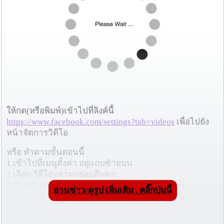
ให้กด(หรือพิมพ์)เข้าไปที่ลิงค์นี้
https://www.facebook.com/settings?tab=videos
เพื่อไปยัง
หน้าจัดการวิดีโอ
หรือ ทำตามขั้นตอนนี้
1.เข้าไปที่เมนูตั้งค่า อยู่แถบซ้ายบน
2.เลือก วิดีโอ (ตามกรอบสีแดง)
3.หัวข้อ เล่นวดีโออัตโนมัติ เลือก "ปิด"(ตามลูกศร)
อ่านข่าว/ดูรูป เพิ่มเติม . คลิ๊กปุ่มนี้