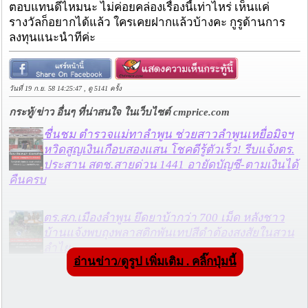
ตอบแทนดีไหมนะ ไม่ค่อยคล่องเรื่องนี้เท่าไหร่ เห็นแค่
รางวัลก็อยากได้แล้ว ใครเคยฝากแล้วบ้างคะ กูรูด้านการ
ลงทุนแนะนำทีค่ะ
วันที่ 19 ก.ย. 58 14:25:47 , ดู 5141 ครั้ง
กระทู้/ข่าว อื่นๆ ที่น่าสนใจ ในเว็บไซต์ cmprice.com
ชื่นชม ตำรวจแม่ทาลำพูน ช่วยสาวลำพูนเหยื่อมิจฯ
หวิดสูญเงินเกือบสองแสน โชคดีรู้ตัวเร็ว! รีบแจ้งตร.
ประสาน สตช.สายด่วน 1441 อายัดบัญชี-ตามเงินได้
คืนครบ
ตร.สภ.เมืองลำพูน ยึดยาบ้ากว่า 700 เม็ด หลังชาว
บ้านแจ้งพบถุงพลาสติกพันเทปสีดำต้องสงสัยในสวน
ลำไย
อ่านข่าว/ดูรูป เพิ่มเติม . คลิ๊กปุ่มนี้
แม่สะเรียง ลุยตรวจ “สกุชชี่“ ของเล่นอันตราย พบไร้
มาตรฐานเสี่ยงอันตราย สั่งห้ามขาย-เตือนภัยผู้