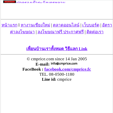
ปกครองเฝ้าระวังบุตรหลาน
“ลาว” ส่ง “24 คนไทย” กลับประเทศผ่านด่าน
เชียงของ เพื่อดำเนินการตามกฎหมาย พบส่วนใหญ่มี
หน้าแรก
l
หางานเชียงใหม่
|
ตลาดออนไลน์
|
เว็บบอร์ด
|
อัตรา
เอี่ยวแก๊งคอลเซ็นเตอร์
ค่าลงโฆษณา
|
ลงโฆษณาฟรี ประกาศฟรี
|
ติดต่อเรา
“ตรีนุช” เปิดตัวระบบ “e-WorkPermit” ลงทะเบียน
แรงงานต่างด้าวออนไลน์ ให้บริการ 24 ชั่วโมงทั่ว
เพื่อนบ้านเราทั้งหมด วิธีแลก Link
ประเทศ เริ่ม 13 ต.ค. นี้
© cmprice.com since 14 Jan 2005
E-mail:
คพ. เผยผลตรวจคุณภาพน้ำแม่น้ำกก-แม่น้ำสาย-
FaceBook :
facebook.com/cmprice.fc
แม่น้ำรวก-แม่น้ำโขง พื้นที่เชียงใหม่-เชียงราย ครั้งที่
TEL. 08-0500-1180
8 “พบสารหนูสูงเกินค่ามาตรฐาน“
Line id:
cmprice
ไทยยังน่าลงทุน หลังพบต่างชาติเชื่อมั่นลงทุนครึ่งปี
แรก 1.1 แสนล้านบาท
“พาณิชย์”จับมือซีพี แอ็กซ์ตร้า รับซื้อลำไย 1,000