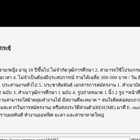
กระทู้
ชาย/หญิง อายุ 18 ปีขึ้นไป ไม่จำกัดวุฒิการศึกษา 2. สามารถใช้โปรแกรม 
เวลา 4. ไม่จำเป็นต้องมีประสบการณ์ รายได้เฉลี่ย 300-500 บาท / วัน ลัก
4. ประสานงานทั่วไป 5. ประชาสัมพันธ์ เอกสารการสมัครงาน 1. สำเนาบ
 ฉบับ 3. สำเนาวุฒิการศึกษา 1 ฉบับ 4. รูปถ่ายขนาด 1 นิ้ว 2 รูป *หน้
ลามสามารถใส่ผ้าคลุมทำงานได้ มีสถานที่ละหมาด * สนใจติดต่อสอบถามได
วามสะดวกในการสมัครงาน) หรือส่งประวัติส่วนตัว(RESUME) มาที่ E- mai
ราบผลทันที ทำงานออฟฟิศ ยะลา และสาขาหาดใหญ่
ท่าน