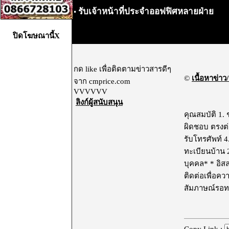
รับเจ้าหน้าที่ประจำออฟฟิศหลายฝ่าย
•
ปิดโฆษณานี้X
กด like เพื่อติดตามข่าวสารดีๆ
©
เนื้อหาข่าว/
จาก cmprice.com
VVVVVV
ลิงก์ผู้สนับสนุน
คุณสมบัติ 1. 
ผิดชอบ ตรงต่อ
รับโทรศัพท์ 
ทะเบียนบ้าน 2
บุคคล* * อิส
ติดต่อเพื่อค
สัมภาษณ์รอท
Copy Link :