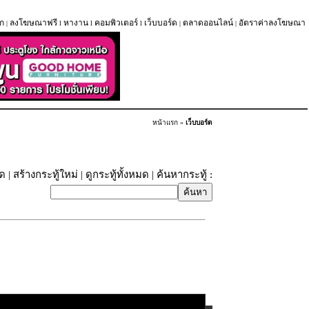
ก
ลงโฆษณาฟรี
หางาน
คอมพิวเตอร์
เว็บบอร์ด
ตลาดออนไลน์
อัตราค่าลงโฆษณา
|
l
l
l
|
|
หน้าแรก
»
เว็บบอร์ด
ุด
|
สร้างกระทู้ใหม่
|
ดูกระทู้ทั้งหมด
| ค้นหากระทู้ :