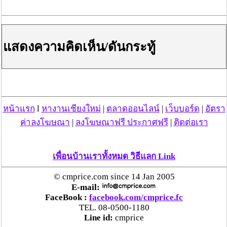
แสดงความคิดเห็น/ดันกระทู้
หน้าแรก
l
หางานเชียงใหม่
|
ตลาดออนไลน์
|
เว็บบอร์ด
|
อัตรา
ค่าลงโฆษณา
|
ลงโฆษณาฟรี ประกาศฟรี
|
ติดต่อเรา
วันที่ 08 เม.ย. 59 11:42:56 , ดู 7765 ครั้ง
กระทู้/ข่าว อื่นๆ ที่น่าสนใจ ในเว็บไซต์ cmprice.com
เพื่อนบ้านเราทั้งหมด วิธีแลก Link
ชื่นชม ตำรวจแม่ทาลำพูน ช่วยสาวลำพูนเหยื่อมิจฯ
หวิดสูญเงินเกือบสองแสน โชคดีรู้ตัวเร็ว! รีบแจ้งตร.
© cmprice.com since 14 Jan 2005
ประสาน สตช.สายด่วน 1441 อายัดบัญชี-ตามเงินได้
E-mail:
คืนครบ
FaceBook :
facebook.com/cmprice.fc
TEL. 08-0500-1180
Line id:
cmprice
ตร.สภ.เมืองลำพูน ยึดยาบ้ากว่า 700 เม็ด หลังชาว