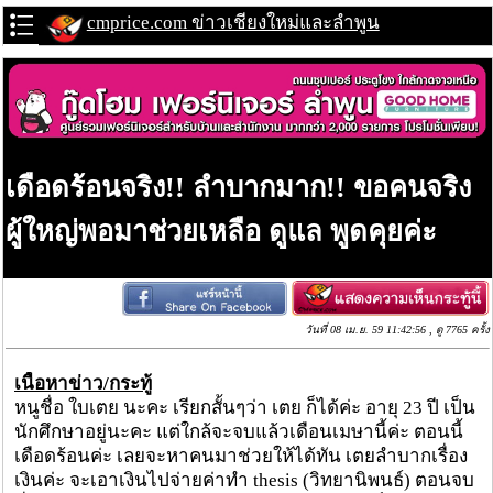
cmprice.com ข่าวเชียงใหม่และลำพูน
เดือดร้อนจริง!! ลำบากมาก!! ขอคนจริง
ผู้ใหญ่พอมาช่วยเหลือ ดูแล พูดคุยค่ะ
วันที่ 08 เม.ย. 59 11:42:56 , ดู 7765 ครั้ง
เนื้อหาข่าว/กระทู้
หนูชื่อ ใบเตย นะคะ เรียกสั้นๆว่า เตย ก็ได้ค่ะ อายุ 23 ปี เป็น
นักศึกษาอยู่นะคะ แต่ใกล้จะจบแล้วเดือนเมษานี้ค่ะ ตอนนี้
เดือดร้อนค่ะ เลยจะหาคนมาช่วยให้ได้ทัน เตยลำบากเรื่อง
เงินค่ะ จะเอาเงินไปจ่ายค่าทำ thesis (วิทยานิพนธ์) ตอนจบ