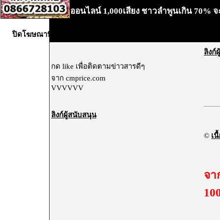
โพลออนไลน์ 1,000เสียง ชาวลำพูนเกิน 70% จะไ
•
ปิดโฆษณานี้X
ลิงก์
กด like เพื่อติดตามข่าวสารดีๆ
จาก cmprice.com
VVVVVV
ลิงก์ผู้สนับสนุน
©
เนื
จาก
100