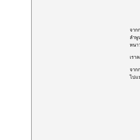
จากก
ลำพูน
หนาว 
เราล
จากก
ไปแน