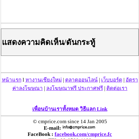
ตร.สภ.เมืองลำพูน ยึดยาบ้ากว่า 700 เม็ด หลังชาว
บ้านแจ้งพบถุงพลาสติกพันเทปสีดำต้องสงสัยในสวน
ลำไย
แม่สะเรียง ลุยตรวจ “สกุชชี่“ ของเล่นอันตราย พบไร้
แสดงความคิดเห็น/ดันกระทู้
มาตรฐานเสี่ยงอันตราย สั่งห้ามขาย-เตือนภัยผู้
ปกครองเฝ้าระวังบุตรหลาน
“ลาว” ส่ง “24 คนไทย” กลับประเทศผ่านด่าน
เชียงของ เพื่อดำเนินการตามกฎหมาย พบส่วนใหญ่มี
เอี่ยวแก๊งคอลเซ็นเตอร์
หน้าแรก
l
หางานเชียงใหม่
|
ตลาดออนไลน์
|
เว็บบอร์ด
|
อัตรา
ค่าลงโฆษณา
|
ลงโฆษณาฟรี ประกาศฟรี
|
ติดต่อเรา
“ตรีนุช” เปิดตัวระบบ “e-WorkPermit” ลงทะเบียน
แรงงานต่างด้าวออนไลน์ ให้บริการ 24 ชั่วโมงทั่ว
เพื่อนบ้านเราทั้งหมด วิธีแลก Link
ประเทศ เริ่ม 13 ต.ค. นี้
© cmprice.com since 14 Jan 2005
คพ. เผยผลตรวจคุณภาพน้ำแม่น้ำกก-แม่น้ำสาย-
E-mail:
แม่น้ำรวก-แม่น้ำโขง พื้นที่เชียงใหม่-เชียงราย ครั้งที่
FaceBook :
facebook.com/cmprice.fc