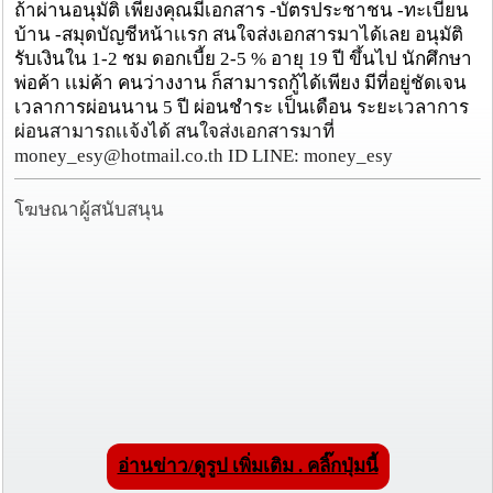
ถ้าผ่านอนุมัติ เพียงคุณมีเอกสาร -บัตรประชาชน -ทะเบียน
บ้าน -สมุดบัญชีหน้าเเรก สนใจส่งเอกสารมาได้เลย อนุมัติ
รับเงินใน 1-2 ชม ดอกเบี้ย 2-5 % อายุ 19 ปี ขึ้นไป นักศึกษา
พ่อค้า เเม่ค้า คนว่างงาน ก็สามารถกู้ได้เพียง มีที่อยู่ชัดเจน
เวลาการผ่อนนาน 5 ปี ผ่อนชำระ เป็นเดือน ระยะเวลาการ
ผ่อนสามารถเเจ้งได้ สนใจส่งเอกสารมาที่
money_esy@hotmail.co.th ID LINE: money_esy
โฆษณาผู้สนับสนุน
อ่านข่าว/ดูรูป เพิ่มเติม . คลิ๊กปุ่มนี้