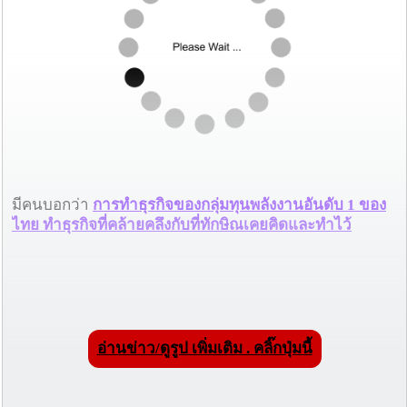
มีคนบอกว่า
การทำธุรกิจของกลุ่มทุนพลังงานอันดับ 1 ของ
ไทย ทำธุรกิจที่คล้ายคลึงกับที่ทักษิณเคยคิดและทำไว้
อ่านข่าว/ดูรูป เพิ่มเติม . คลิ๊กปุ่มนี้