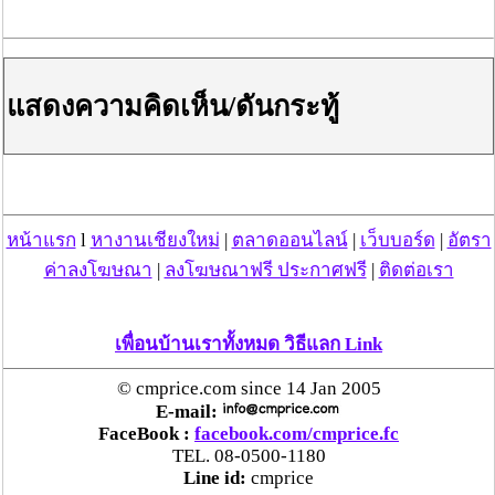
จะสร้างผลกระทบต่อรายได้ที่มาจากสปอนเซอร์หลักทั้งจาก
AIS ก็ดี จาก Gulf ก็ดี
ดังนั้น หากสังเกตให้ดีจะพบว่า พอเป็นเรื่องของค่าไฟแพง
แสดงความคิดเห็น/ดันกระทู้
สื่อจะไม่กล้าเอ่ยชื่อกลุ่มทุนพลังงานนี้ แต่จะใช้ว่า
กลุ่มทุน
พลังงาน
แทน เพื่อหลีกเลี่ยงการฟ้องร้องที่อาจจะเกิดขึ้น หรือ
แม้แต่ NGOs ด้านพลังงานหลายๆ กลุ่มเอง ก็ไม่กล้าเอ่ยชื่อ
ตรงๆ เพราะด้วยคอนเนคชั่นที่นายหัวของกลุ่มทุนนี้มีความ
สัมพันธ์ทั้งในวงการเมืองก็ดี วงการทหารก็ดี หรือแม้แต่ใน
วงธุรกิจต่างๆ
หน้าแรก
l
หางานเชียงใหม่
|
ตลาดออนไลน์
|
เว็บบอร์ด
|
อัตรา
ค่าลงโฆษณา
|
ลงโฆษณาฟรี ประกาศฟรี
|
ติดต่อเรา
เคยมีข่าวลือหลุดออกมาว่า ตอนที่ทักษิณบินมาสิงค์โปร์
นายหัวใหญ่กลุ่มทุนพลังงานบินไปสิงค์โปร์พอดี้ พอดีในช่วง
เวลาดังกล่าว จนเกิดข่าวเม้าท์มอยว่า อาจจะไปพบกับ
ทักษิณ เพื่อขอคำแนะนำ ก็เป็นได้ ....
เพื่อนบ้านเราทั้งหมด วิธีแลก Link
© cmprice.com since 14 Jan 2005
โฆษณาผู้สนับสนุน
E-mail:
FaceBook :
facebook.com/cmprice.fc
TEL. 08-0500-1180
Line id:
cmprice