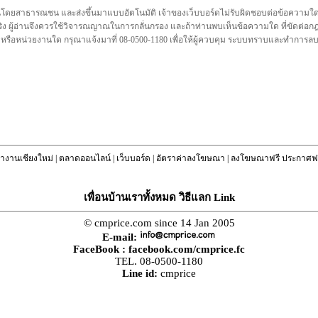
นโดยสาธารณชน และส่งขึ้นมาแบบอัตโนมัติ เจ้าของเว็บบอร์ดไม่รับผิดชอบต่อข้อความใดๆทั
ชื่อจริง ผู้อ่านจึงควรใช้วิจารณญาณในการกลั่นกรอง และถ้าท่านพบเห็นข้อความใด ที่ขัดต่
คล หรือหน่วยงานใด กรุณาแจ้งมาที่ 08-0500-1180 เพื่อให้ผู้ควบคุม ระบบทราบและทำการ
างานเชียงใหม่
|
ตลาดออนไลน์
|
เว็บบอร์ด
|
อัตราค่าลงโฆษณา
|
ลงโฆษณาฟรี ประกาศฟร
เพื่อนบ้านเราทั้งหมด วิธีแลก Link
© cmprice.com since 14 Jan 2005
E-mail:
FaceBook :
facebook.com/cmprice.fc
TEL. 08-0500-1180
Line id:
cmprice