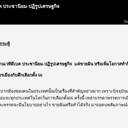
บต ประชานิยม-ปฏิรูปเศรษฐกิจ
โพส
กระทู้
่านเวทีดีเบต ประชานิยม-ปฏิรูปเศรษฐกิจ แค่ขายฝัน หรือเพิ่มโอกาสทำ
เมืองกับศึกเลือกตั้ง 66
าปากท้องของคนในประเทศนั้นเป็นเรื่องที่สำคัญอย่างมาก เพราะปัจจุบันเ
ือบจะทุกประเทศในโลกในการเลือกตั้ง66 ครั้งนี้ เหล่าบรรดาพรรคการ
่ละพรรคจะมีนโยบายอย่างไร ขายฝันหรือทำได้จริง มาถอดบทสัมภาษณ์แ