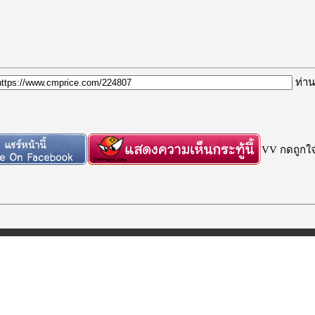
ท่าน
VV กดถูกใจก