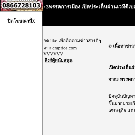
3พรรคการเมือง เปิดประเด็นผ่านเวทีดีเ
•
ปิดโฆษณานี้X
กด like เพื่อติดตามข่าวสารดีๆ
©
เนื้อหาข่าว/
จาก cmprice.com
VVVVVV
ลิงก์ผู้สนับสนุน
เปิดประเด็นผ
จาก
3 พรรคการ
ปัจจุบันปัญห
ขึ้นมากมายเก
เศรษฐกิจ แต