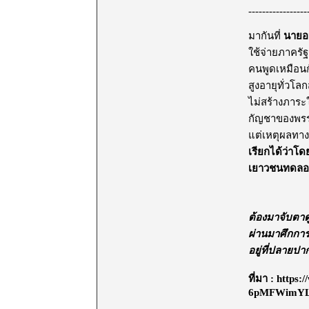
-----------------
มากันที่
นายอน
ใช้จ่ายภาคร
คนพูดเหมือนก
สูงอายุทั่วโ
ไม่สร้างภาระ
กัญชาของพรร
แต่เหตุผลทา
เรียกได้ว่าโดย
เยาวชนทดลองใ
ต้องมาจับตาด
ผ่านมาศึกการเ
อยู่ที่ปลายป
ที่มา : http
6pMFWimY