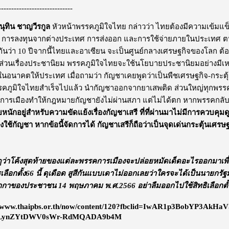
-----------------------------
ุทิน ชาญวีรกูล
หัวหน้าพรรคภูมิใจไทย กล่าวว่า ไทยต้องมีความเข้มแข็
ัฐ การลงทุนจากต่างประเทศ การส่งออก และการใช้จ่ายภายในประเทศ 
ันว่า 10 ปีจากนี้ไทยและอาเซียน จะเป็นศูนย์กลางเศรษฐกิจของโลก ต้องส
ลกส่วนเรื่องประชานิยม พรรคภูมิใจไทยจะใช้นโยบายประชานิยมอย่างมีเห
ในอนาคตให้ประเทศ เมื่อถามว่า กัญชาเคยพูดว่าเป็นพืชเศรษฐกิจ-กระตุ้
คภูมิใจไทยสำเร็จไปแล้ว นำกัญชาออกจากยาเสพติด ส่วนใหญ่ทุกพร
งการเมืองทำให้กฎหมายกัญชายังไม่ผ่านสภา แต่ไม่ได้ตก หากพรรคกลั
หนักอยู่สำหรับความขัดแย้งเรื่องกัญชาเสรี ที่ที่ผ่านมาไม่มีการควบคุมดูแล
ช้กัญชา หากข้อนี้จัดการได้ กัญชาเสรีก็ถือว่าเป็นจุดเด่นกระตุ้นเศรษ
ูว่าโค้งสุดท้ายของแต่ละพรรคการเมืองจะปล่อยหมัดเด็ดอะไรออกมาเพื่อด
ลือกตั้ง
66 นี้ ดุเดือด สูสีกันแบบเดาไม่ออกเลยว่าใครจะได้เป็นนายกร
ากกาของประชาชน 14 พฤษภาคม พ.ศ.2566 อย่าลืมออกไปใช้สิทธิเลือกตั้
s://www.thaipbs.or.th/now/content/120?fbclid=IwAR1p3BobYP3AkH
LynZYtDWV0sWr-RdMQADA9b4M