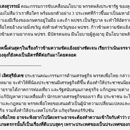
แสงสุวรรณ์
คณะกรรมการขับเคลื่อนนโยบาย พรรคพลังประชารัฐ ของลุงป
งไม่ลืมว่าเราคือใคร พร้อมยกตัวอย่าง 3 ประเทศที่ก้าวขึ้นมาเป็นมหาอำน
าเองมีเรื่องของเกษตรอยู่ในมือ และถ้า พปชร.เป็นรัฐบาล จะทำให้อัต
ี่เพื่อไทยอ้างนายมิ่งขวัญ ส่งท้ายคำขวัญของ พปชร. ก้าวข้ามความขัดแย
ข้ามความยากจน พปชร. มีบัตรคนจน มีนโยบายผู้สูงอายุ มีนโยบายพลัง
คนี้เด่นสุดๆในเรื่องก้าวข้ามความขัดแย้งอย่างชัดเจน เรียกว่าเน้น
งสองลุงก็ยังคงเป็นมิตรที่ดีต่อกันมาโดยตลอด
-----------------------------
เลิศสุริย์เดช
ประธานคณะกรรมการด้านเศรษฐกิจ พรรคเพื่อไทย กล่าวว่า ก
เป้าหมาย จะทำให้พี่น้องประชาชนมีเศรษฐกิจดีขึ้น ต้องทำให้ประชาชนนิ
ขยายรายได้ภาคการท่องเที่ยว และรัฐสนับสนุนภาคธุรกิจ แก้กฎหมายต่า
ด้แก้ปัญหาความเหลื่อมล้ำ นักรบทางเศรษฐกิจของเรา คือ ประชาชน จะไม
้ำและกฎหมาย พรรคเพื่อไทยขอเสนอตัวเป็นผู้นำความเปลี่ยนแปลงและผ
ิจ รวมทั้งทำให้ประเทศโปร่งใส แก้ทุจริตคอร์รัปชัน
ื่อไทย อาจจะฟังยากไปนิดเพราะอาจจะต้องทำความเข้าใจกับคำว่า เทคโ
เกษตรกรนั้นก็เป็นเรื่องที่ดีแบบสุดๆ เพราะประเทศของเป็นประเทศขอ