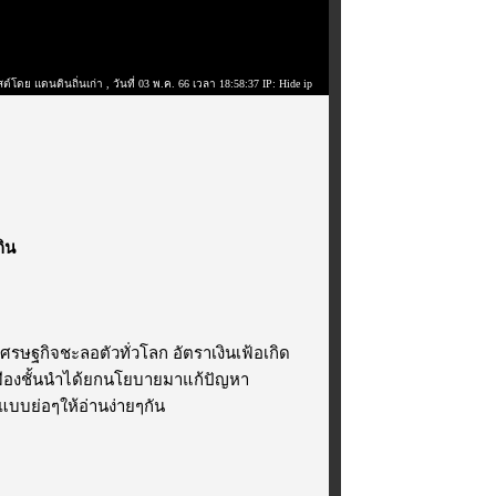
ต์โดย แดนดินถิ่นเก่า
, วันที่ 03 พ.ค. 66 เวลา 18:58:37 IP: Hide ip
กิน
ศรษฐกิจชะลอตัวทั่วโลก อัตราเงินเฟ้อเกิด
เมืองชั้นนำได้ยกนโยบายมาแก้ปัญหา
บบย่อๆให้อ่านง่ายๆกัน