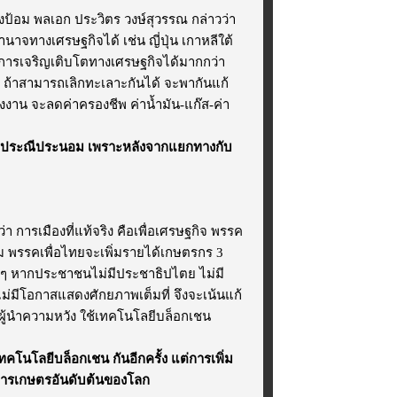
้อม พลเอก ประวิตร วงษ์สุวรรณ กล่าวว่า
าจทางเศรษฐกิจได้ เช่น ญี่ปุ่น เกาหลีใต้
ราการเจริญเติบโตทางเศรษฐกิจได้มากกว่า
้ง ถ้าสามารถเลิกทะเลาะกันได้ จะพากันแก้
งาน จะลดค่าครองชีพ ค่าน้ำมัน-แก๊ส-ค่า
เจรจาประณีประนอม เพราะหลังจากแยกทางกับ
ารเมืองที่แท้จริง คือเพื่อเศรษฐกิจ พรรค
ยม พรรคเพื่อไทยจะเพิ่มรายได้เกษตรกร 3
ง ๆ หากประชาชนไม่มีประชาธิปไตย ไม่มี
่มีโอกาสแสดงศักยภาพเต็มที่ จึงจะเน้นแก้
ู้นำความหวัง ใช้เทคโนโลยีบล็อกเชน
นโลยีบล็อกเชน กันอีกครั้ง แต่การเพิ่ม
งการเกษตรอันดับต้นของโลก