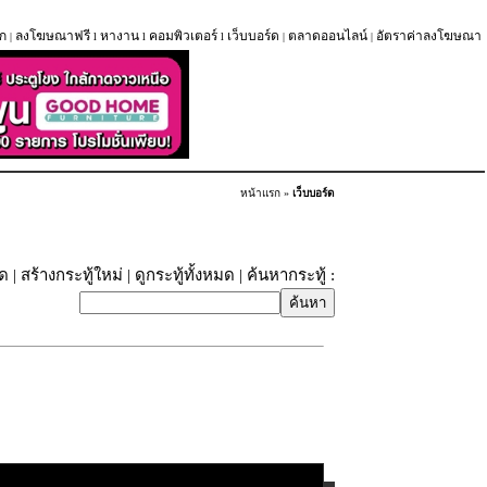
ก
ลงโฆษณาฟรี
หางาน
คอมพิวเตอร์
เว็บบอร์ด
ตลาดออนไลน์
อัตราค่าลงโฆษณา
|
l
l
l
|
|
หน้าแรก
»
เว็บบอร์ด
ุด
|
สร้างกระทู้ใหม่
|
ดูกระทู้ทั้งหมด
| ค้นหากระทู้ :