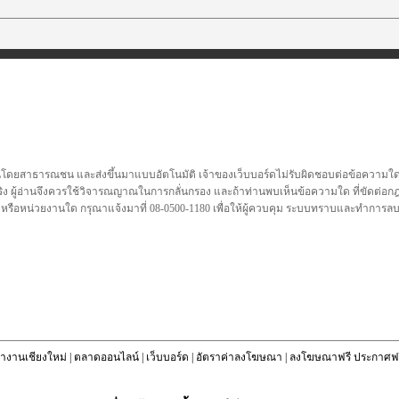
นโดยสาธารณชน และส่งขึ้นมาแบบอัตโนมัติ เจ้าของเว็บบอร์ดไม่รับผิดชอบต่อข้อความใดๆทั
ชื่อจริง ผู้อ่านจึงควรใช้วิจารณญาณในการกลั่นกรอง และถ้าท่านพบเห็นข้อความใด ที่ขัดต่
คล หรือหน่วยงานใด กรุณาแจ้งมาที่ 08-0500-1180 เพื่อให้ผู้ควบคุม ระบบทราบและทำการ
างานเชียงใหม่
|
ตลาดออนไลน์
|
เว็บบอร์ด
|
อัตราค่าลงโฆษณา
|
ลงโฆษณาฟรี ประกาศฟร