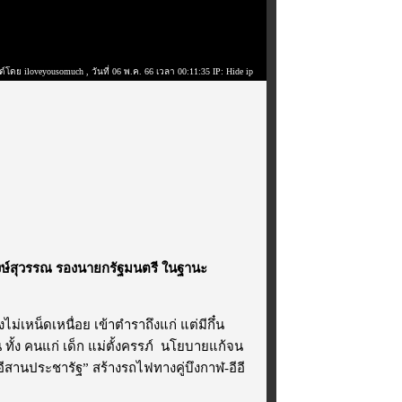
ต์โดย iloveyousomuch
, วันที่ 06 พ.ค. 66 เวลา 00:11:35 IP: Hide ip
งษ์สุวรรณ
รองนายกรัฐมนตรี
ในฐานะ
ไม่เหน็ดเหนื่อย เข้าตำราถึงแก่ แต่มีกึ๋น
ทั้ง คนแก่ เด็ก แม่ตั้งครรภ์ นโยบายแก้จน
“อีสานประชารัฐ” สร้างรถไฟทางคู่บึงกาฬ-อีอี