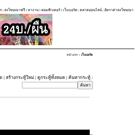
ก
ลงโฆษณาฟรี
หางาน
คอมพิวเตอร์
เว็บบอร์ด
ตลาดออนไลน์
อัตราค่าลงโฆษณา
|
l
l
l
|
|
หน้าแรก
»
เว็บบอร์ด
ุด
|
สร้างกระทู้ใหม่
|
ดูกระทู้ทั้งหมด
| ค้นหากระทู้ :