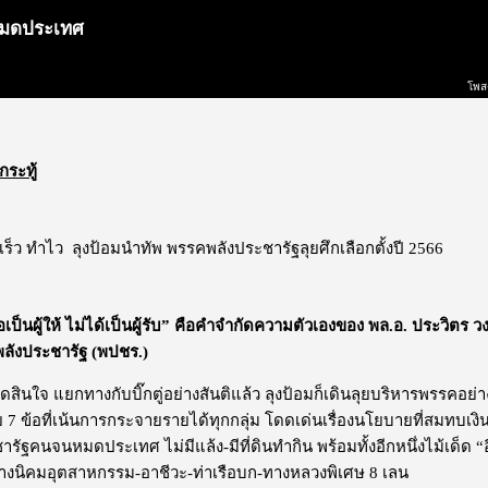
หมดประเทศ
โพส
กระทู้
ดเร็ว ทำไว ลุงป้อมนำทัพ พรรคพลังประชารัฐลุยศึกเลือกตั้งปี 2566
เป็นผู้ให้
ไม่ได้เป็นผู้รับ
”
คือคำจำกัดความตัวเองของ
พล
.
อ
.
ประวิตร
ว
ลังประชารัฐ
(
พปชร
.)
ตัดสินใจ แยกทางกับบิ๊กตู่อย่างสันติแล้ว ลุงป้อมก็เดินลุยบริหารพรรคอย่าง
7 ข้อที่เน้นการกระจายรายได้ทุกกลุ่ม โดดเด่นเรื่องนโยบายที่สมทบเงิน 
ชารัฐคนจนหมดประเทศ ไม่มีแล้ง-มีที่ดินทำกิน พร้อมทั้งอีกหนึ่งไม้เด็ด 
ร้างนิคมอุตสาหกรรม-อาชีวะ-ท่าเรือบก-ทางหลวงพิเศษ 8 เลน