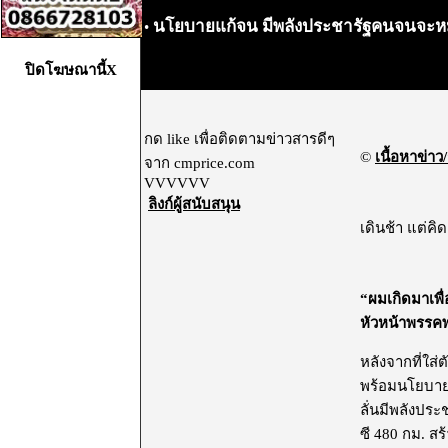
นโยบายแก้จน มีพลังประชารัฐคนจนจะ
•
ปิดโฆษณานี้X
กด like เพื่อติดตามข่าวสารดีๆ
©
เนื้อหาข่าว/
จาก cmprice.com
VVVVVV
ลิงก์ผู้สนับสนุน
เดินช้า แต่คิ
“
ผมเกิดมาเพื่อ
หัวหน้าพรรคพ
หลังจากที่ใส่
พร้อมนโยบาย 
ลั่นมีพลังประ
ซี 480 กม. ส