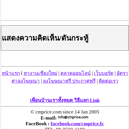
ทำงาน,พรมห้องผู้บริหาร,
ติดตั้งพรมห้องประชุม,พรมปูสำนักงาน,พรมผืนใหญ่ใน
โชว์รูม,พรมปูพื้นงานแสดงสินค้า เป็นต้น
คุณสมบัติของพรมสามารถติดตั้งได้ทั้งภายในห้อง,พื้นที่ส่วน
กลาง,ปูพรมทางเดินในออฟฟิศ
หรือติดตั้งพรมปูบันไดในสำนักงาน เป็นต้น
แสดงความคิดเห็น/ดันกระทู้
ลดเสียงสะท้อนในห้อง แล้วยังทำให้ภาพลักษณ์ของสถานที่
นั้นดูดีและภูมิฐานมากขึ้นอีกด้วย
หากต้องการรื้อพรมเก่าพร้อมทิ้งขยะ,เปลี่ยนพรมใหม่ ทาง
บริษัทมีทีมงานพร้อมให้บริการวัดพื้นหน้างาน
รวมถึงบริการดูพื้นที่หน้างานสำหรับงานทำความสะอาด
พรม,ซักพรม,ซักเก้าอี้-โซฟา ทางบริษัทก็ยินดีให้บริการเช่น
หน้าแรก
l
หางานเชียงใหม่
|
ตลาดออนไลน์
|
เว็บบอร์ด
|
อัตรา
กันค่ะ
ค่าลงโฆษณา
|
ลงโฆษณาฟรี ประกาศฟรี
|
ติดต่อเรา
--
--
ผลงานที่ผ่านมา
เพื่อนบ้านเราทั้งหมด วิธีแลก Link
https://www.nubsubthavee.com/categorycontent
--
© cmprice.com since 14 Jan 2005
บริษัท นับทรัพย์ทวี จำกัด
E-mail:
Phone: 082-1515664 , 092-9359369
FaceBook :
facebook.com/cmprice.fc