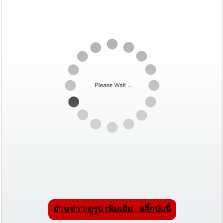
อ่านข่าว/ดูรูป เพิ่มเติม . คลิ๊กปุ่มนี้