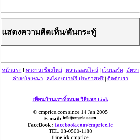
แสดงความคิดเห็น/ดันกระทู้
อันดับ ๑
: อาจารย์ อู๋ สมการหรือซินแส อู๋ อยู่แถวช้างเผือก
หน้าแรก
l
หางานเชียงใหม่
|
ตลาดออนไลน์
|
เว็บบอร์ด
|
อัตรา
อำเภอเมือง จังหวัดเชียงใหม่ แกใช้วิชาโหราศาสตร์จีนและ
ฮวงจุ้ย ซึ่งผู้ที่จะดูดวงต้องมีข้อมูล วัน+เดือน+ปีเกิด ที่
ค่าลงโฆษณา
|
ลงโฆษณาฟรี ประกาศฟรี
|
ติดต่อเรา
แน่นอน มิเช่นนั้น อาจารย์ อู๋ แกจะไม่ยอมดูให้ ตัวเราเคย
ถามอาจารย์ว่า ถ้าไม่รู้วัน+เดือน+ปีเกิด ก็ดูดวงจีนไม่ได้ใช่
ไหมคะ อาจารย์แกตอบว่าใช่เลย เพราะโหราศาสตร์จีนต้อง
เพื่อนบ้านเราทั้งหมด วิธีแลก Link
คำนวณเชิงลึกและละเอียดอ่อน ซึ่งตัวเราได้พิสูจน์ความ
แม่นยำของ อาจารย์ อู๋ สมการมาแล้ว แกทายทักเราว่า ดวง
© cmprice.com since 14 Jan 2005
E-mail:
กำลังศึกษาต่อ และดวงเหมาะเรียนสายการแพทย์ ทำเราอึ้ง
FaceBook :
facebook.com/cmprice.fc
ไปเลย เพราะทุกวันนี้เราเรียนคณะเภสัชฯ ม.ช. อยู่รู้ได้ยังไง
TEL. 08-0500-1180
และอาจารย์ อู๋ แกยังทักก่อนที่เราจะถามอีกว่า กำลังมีปัญหา
Line id:
cmprice
เรื่องเรียน ดวงมีเกณฑ์จบล่าช้ากว่าเพื่อนร่วมรุ่น ทำเราอึ้ง