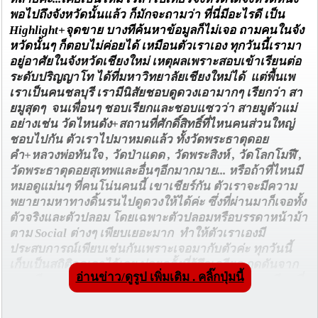
พอไปถึงจังหวัดนั้นแล้ว ก็มักจะถามว่า ที่นี่มีอะไรดี เป็น
Highlight+จุดขาย บางทีค้นหาข้อมูลก็ไม่เจอ ถามคนในจัง
หวัดนั้นๆ ก็ตอบไม่ค่อยได้ เหมือนตัวเราเอง ทุกวันนี้เรามา
อยู่อาศัยในจังหวัดเชียงใหม่ เหตุผลเพราะสอบเข้าเรียนต่อ
ระดับปริญญาโท ได้ที่มหาวิทยาลัยเชียงใหม่ได้ แต่พื้นเพ
เราเป็นคนชลบุรี เรามีนิสัยชอบดูดวงเอามากๆ เรียกว่า สา
ยมูสุดๆ จนเพื่อนๆ ชอบเรียกและชอบแซวว่า สายมูตัวแม่
อย่างเช่น วัดไหนดัง+สถานที่ศักดิ์สิทธิ์ที่ไหนคนส่วนใหญ่
ชอบไปกัน ตัวเราไปมาหมดแล้ว ทั้งวัดพระธาตุดอย
คำ+หลวงพ่อทันใจ , วัดป่าแดด , วัดพระสิงห์ , วัดโลกโมฬี ,
วัดพระธาตุดอยสุเทพและอื่นๆอีกมากมาย... หรือถ้าที่ไหนมี
หมอดูแม่นๆ ที่คนโน่นคนนี้ เขาเชียร์กัน ตัวเราจะมีความ
พยายามหาทางดิ้นรนไปดูดวงให้ได้ค่ะ ซึ่งที่ผ่านมาก็เจอทั้ง
ตัวจริงและตัวปลอม โดยเฉพาะตัวปลอมหรือบรรดาหน้าม้า
ตาม Social ต่างๆ เพียบเยอะมาก ทำให้ตัวเราเองมี
ประสบการณ์เพียบเช่นกันเพราะเจอมากับตัวค่ะ ทุกวันนี้
เก็บเป็นสถิติจดเอาไว้เลย บ่อยครั้งที่รู้สึกเครียด กดดันจาก
อ่านข่าว/ดูรูป เพิ่มเติม . คลิ๊กปุ่มนี้
การเรียน หรือมีปัญหาครอบครัว วันไหนไม่มีตารางเรียนที่
มหาวิทยาลัย ก็มักจะชวนเพื่อนไปดูดวงกับหมอดูเจ้า
นั้น+เจ้านี้ ที่เจอระดับแม่นๆ มีไม่กี่คน ส่วนใหญ่ทายแบบ