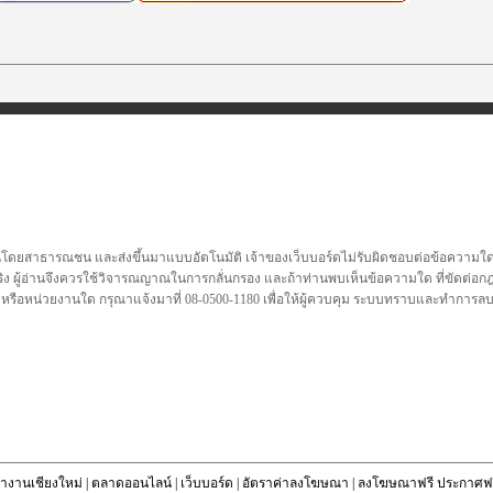
นโดยสาธารณชน และส่งขึ้นมาแบบอัตโนมัติ เจ้าของเว็บบอร์ดไม่รับผิดชอบต่อข้อความใดๆทั
ชื่อจริง ผู้อ่านจึงควรใช้วิจารณญาณในการกลั่นกรอง และถ้าท่านพบเห็นข้อความใด ที่ขัดต่
คล หรือหน่วยงานใด กรุณาแจ้งมาที่ 08-0500-1180 เพื่อให้ผู้ควบคุม ระบบทราบและทำการ
างานเชียงใหม่
|
ตลาดออนไลน์
|
เว็บบอร์ด
|
อัตราค่าลงโฆษณา
|
ลงโฆษณาฟรี ประกาศฟร