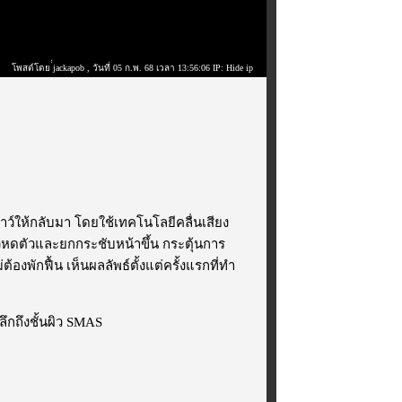
โพสต์โดย ่่jackapob
, วันที่ 05 ก.พ. 68 เวลา 13:56:06 IP: Hide ip
ยาว์ให้กลับมา โดยใช้เทคโนโลยีคลื่นเสียง
ผิวหดตัวและ
ยกกระชับหน้า
ขึ้น กระตุ้นการ
งพักฟื้น เห็นผลลัพธ์ตั้งแต่ครั้งแรกที่ทำ
ลึกถึงชั้นผิว SMAS