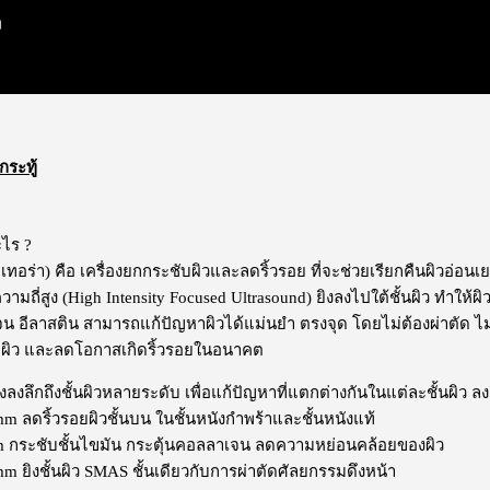
ง
กระทู้
ะไร ?
ทอร่า) คือ เครื่องยกกระชับผิวและลดริ้วรอย ที่จะช่วยเรียกคืนผิวอ่อนเ
ามถี่สูง (High Intensity Focused Ultrasound) ยิงลงไปใต้ชั้นผิว ทำให้
 อีลาสติน สามารถแก้ปัญหาผิวได้แม่นยำ ตรงจุด โดยไม่ต้องผ่าตัด ไม่ต้อ
ุผิว และลดโอกาสเกิดริ้วรอยในอนาคต
ยิงลงลึกถึงชั้นผิวหลายระดับ เพื่อแก้ปัญหาที่แตกต่างกันในแต่ละชั้นผิว ลง
 mm ลดริ้วรอยผิวชั้นบน ในชั้นหนังกำพร้าและชั้นหนังแท้
mm กระชับชั้นไขมัน กระตุ้นคอลลาเจน ลดความหย่อนคล้อยของผิว
 mm ยิงชั้นผิว SMAS ชั้นเดียวกับการผ่าตัดศัลยกรรมดึงหน้า