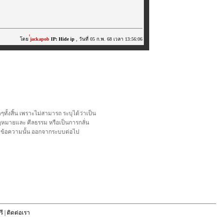
โดย
่่jackapob
IP: Hide ip
, วันที่ 05 ก.พ. 68 เวลา 13:56:06
้งสิ้น เพราะไม่สามารถ ระบุได้ว่าเป็น
อกฎหมายและ ศีลธรรม หรือเป็นการกลั่น
ลบข้อความนั้น ออกจากระบบต่อไป
ี
|
ติดต่อเรา