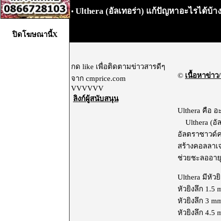
Ulthera (อัลเทอร่า) แก้ปัญหาอะไรได้บ้า
•
ปิดโฆษณานี้X
กด like เพื่อติดตามข่าวสารดีๆ
©
เนื้อหาข่าว/
จาก cmprice.com
VVVVVV
ลิงก์ผู้สนับสนุน
Ulthera คือ อ
Ulthera (อัลเ
อัลตราซาวด์คว
สร้างคอลลาเจน
ช่วยชะลออาย
Ulthera มีหัว
หัวยิงลึก 1.5
หัวยิงลึก 3 
หัวยิงลึก 4.5