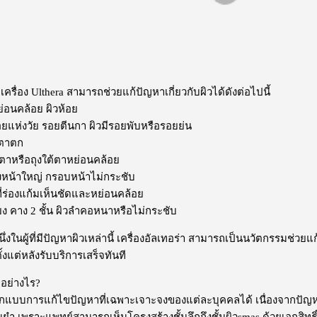
รื่อง Ulthera สามารถช่วยแก้ปัญหาเกี่ยวกับผิวได้ดังต่อไปนี้
อนคล้อย ผิวห้อย
แห่งวัย รอยตีนกา ผิวมีรอยพับหรือรอยย่น
ตาตก
หรือถุงใต้ตาหย่อนคล้อย
้าใหญ่ กรอบหน้าไม่กระชับ
ร่องแก้มเห็นชัดและหย่อนคล้อย
 คาง 2 ชั้น ผิวลำคอหนาหรือไม่กระชับ
งในผู้ที่มีปัญหาผิวเหล่านี้ เครื่อง
อัลเทอร่า
สามารถเป็นนวัตกรรมช่วยแก้
ั้งแต่หลังรับบริการเสร็จทันที
ีอย่างไร?
บการแก้ไขปัญหาที่เฉพาะเจาะจงของแต่ละบุคคลได้ เนื่องจากปัญห
 เพราะแพทย์สามารถเห็นโครงสร้างชั้นลึกถึงชั้นผิวsmas ด้วยเอกสิทธิ์