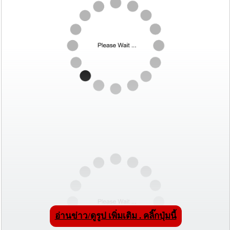
อ่านข่าว/ดูรูป เพิ่มเติม . คลิ๊กปุ่มนี้