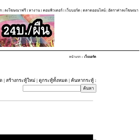
ก
ลงโฆษณาฟรี
หางาน
คอมพิวเตอร์
เว็บบอร์ด
ตลาดออนไลน์
อัตราค่าลงโฆษณา
|
l
l
l
|
|
หน้าแรก
»
เว็บบอร์ด
ุด
|
สร้างกระทู้ใหม่
|
ดูกระทู้ทั้งหมด
| ค้นหากระทู้ :