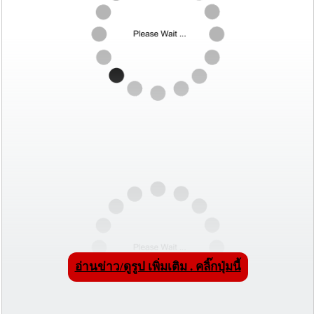
อ่านข่าว/ดูรูป เพิ่มเติม . คลิ๊กปุ่มนี้