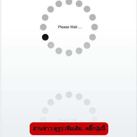
อ่านข่าว/ดูรูป เพิ่มเติม . คลิ๊กปุ่มนี้