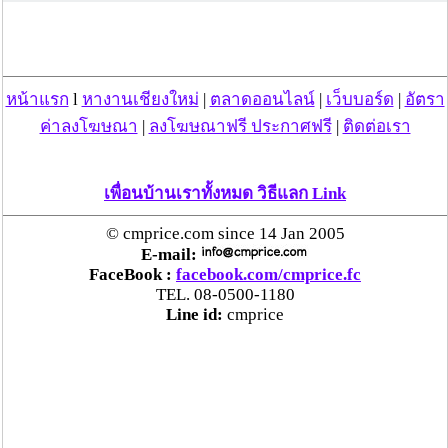
ทั้งนี้ผู้ที่มารอรับศพเสธ.แดงต่างแสดงความโศกเศร้าและ
ร้องไห้คร่ำครวญแสดงความเสียใจอย่างสุดซึ้ง
หน้าแรก
l
หางานเชียงใหม่
|
ตลาดออนไลน์
|
เว็บบอร์ด
|
อัตรา
ค่าลงโฆษณา
|
ลงโฆษณาฟรี ประกาศฟรี
|
ติดต่อเรา
หรือ อันนี้
เพื่อนบ้านเราทั้งหมด วิธีแลก Link
วันที่ 18 พ.ค. 53 17:41:53 , ดู 1689 ครั้ง
© cmprice.com since 14 Jan 2005
E-mail:
กระทู้/ข่าว อื่นๆ ที่น่าสนใจ ในเว็บไซต์ cmprice.com
FaceBook :
facebook.com/cmprice.fc
ชื่นชม ตำรวจแม่ทาลำพูน ช่วยสาวลำพูนเหยื่อมิจฯ
TEL. 08-0500-1180
หวิดสูญเงินเกือบสองแสน โชคดีรู้ตัวเร็ว! รีบแจ้งตร.
Line id:
cmprice
ประสาน สตช.สายด่วน 1441 อายัดบัญชี-ตามเงินได้
คืนครบ
ตร.สภ.เมืองลำพูน ยึดยาบ้ากว่า 700 เม็ด หลังชาว
บ้านแจ้งพบถุงพลาสติกพันเทปสีดำต้องสงสัยในสวน