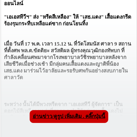
ออนไลน์
"เอเอสทีวีฯ" ส่ง "หรีดสีเหลือง" ให้ "เสธ.แดง" เสื้อแดงกรีด
ร้องรุมกระทืบเหลือแต่ซาก ก่อนโยนทิ้ง
เมื่อ วันที่ 17 พ.ค. เวลา 15.12 น. ที่วัดโสมนัส ศาลา 9 สถาน
ที่ตั้งศพ พล.ต.ขัตติยะ สวัสดิผล ผู้ทรงคุณวุฒิกองทัพบก ที่
กำลังเคลื่อนศพมาจากโรงพยาบาลวัชิรพยาบาลหลังจาก
เสียชีวิตเมื่อช่วงเช้า มีกลุ่มคนเสื้อแดงและญาติพี่น้อง
เสธ.แดง มาร่วมไว้อาลัยและรอรับศพกันอย่างสงบภายใน
ศาลาวัด
ระหว่าง นั้นได้มีพวงหรีดจาก "เอเอสทีวี ผู้จัดการ" เป็น
ดอกไม้สีเหลือง มาส่งที่ศาลา 9 ทำให้กลุ่มคนเสื้อแดงไม่
อ่านข่าว/ดูรูป เพิ่มเติม . คลิ๊กปุ่มนี้
พอใจลุกฮือไปรุมทึ้งพวงหรีดพร้อมกับตะโกนกรีดร้อง เสียง
ดังอย่างโกรธแค้น และนำซากพวกหรีดไปเหยียบย่ำก่อนจะ
นำไปโยนทิ้งที่กลางถนน