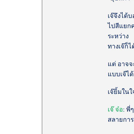
เจ๊จึงได้
ไปสีแยกค
ระหว่าง
ทางเจ๊ก็ไ
แต่ อาจจะ
แบบเจ๊ได้
เจ๊ยิ้มใน
เจ๊ จ๋อ
: พ
สลายการชุ