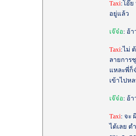
Taxi
:โอ๊ย
อยู่แล้ว
เจ๊จ๋อ
: อ้
Taxi
:ไม่ 
ลายการชุม
แหละพี่ก็
เข้าไปหลบ
เจ๊จ๋อ
: อ้
Taxi
: จะ
ได้เลย ต