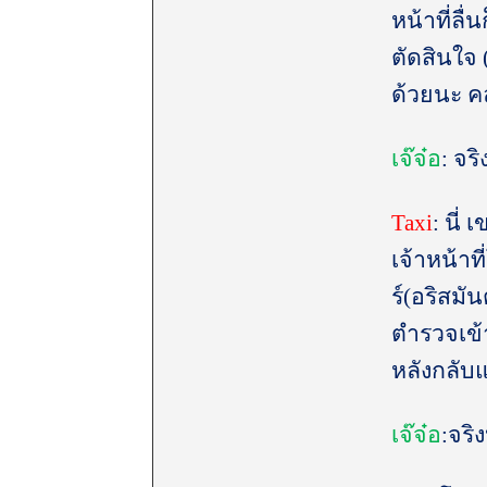
หน้าที่ลื
ตัดสินใจ 
ด้วยนะ คล
เจ๊จ๋อ
: จร
Taxi
: นี่
เจ้าหน้าที
ร์(อริสมั
ตำรวจเข้
หลังกลับ
เจ๊จ๋อ
:จริ