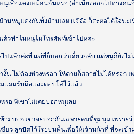
าวหนูเสื้อแดงเหมือนกันหรอ (สำเนียงออกไปทางคนอ
่ บ้านหนูแดงกันทั้งบ้านเลย (เจ๊จ๋อ ก็สะตอได้ใจนะเน
วแล้วทำไมหนูไม่โทรศัพท์เข้าไปหล่ะ
รไปแล้วค่ะพี่ แต่พี่ก็บอกว่าเดี๋ยวกลับ แต่หนูก็ยังไ
ถ้างั้น ไม่ต้องห่วงหรอก ให้ตายก็สลายไม่ได้หรอก 
ยมแผนรับมือและตอบโต้ไว้แล้ว
ิงหรอ พี่เขาไม่เคยบอกหนูเลย
 ห้ามบอก เขาจะบอกกันเฉพาะคนที่ชุมนุม เพราะว่าเ
วเขียว ลูกปัดไว้โรยบนพื้นเพื่อให้เจ้าหน้าที่ ที่จะเ