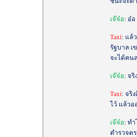
ชนะจะต
เจ๊จ๋อ
: อ๋
Taxi
: แล้
รัฐบาล เข
จะได้คนล
เจ๊จ๋อ
: จร
Taxi
: จร
ไว้ แล้ว
เจ๊จ๋อ
: ทำ
ตำรวจตร