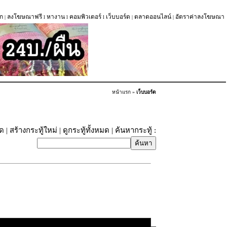
ก
ลงโฆษณาฟรี
หางาน
คอมพิวเตอร์
เว็บบอร์ด
ตลาดออนไลน์
อัตราค่าลงโฆษณา
|
l
l
l
|
|
หน้าแรก
»
เว็บบอร์ด
ุด
|
สร้างกระทู้ใหม่
|
ดูกระทู้ทั้งหมด
| ค้นหากระทู้ :