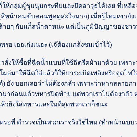
่นก็ให้กลุ่มผู้ชุมนุมกระทืบและยึดอาวุธได้เลย ที่เห
(สีหน้าคนขับตอนพูดดูสะใจมาก) เนี่ยรู้ไหมเขายังเตร
้ายๆ กับแก็สน้ำตาหน่ะ แต่เป็นภูมิปัญญาของชาวบ
ิงหรอ เออเก่งเนอะ (เจ๊ต้องแกล้งชมเข้าไว้)
 เขาสั่งให้ซื้อที่ฉีดน้ำแบบที่ใช้ฉีดรีดผ้ามาด้วย เพร
่โผล่มาให้ฉีดใส่แล้วก็ให้ปาระเบิดเพลิงหรือจุดไฟใส่เ
นต์) ยัง บอกเลยว่าไม่ต้องกลัว เพราะว่าหากสลายกา
ามาก่อนแล้วทหารปิดท้าย แต่พวกเราไม่ต้องกลัว
แล้วยิงใส่ทหารและในที่สุดพวกเราก็ชนะ
งหรอพี่ ตำรวจเป็นพวกเราจริงใช่ไหม (ทำหน้าแบบว