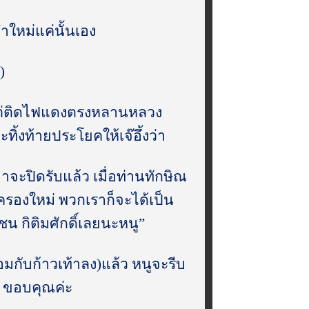
ำใหม่แค่นั้นเอง
)
้ว แต่ติดไฟแดงตรงหลานหลวง
ะทิ้งท้ายประโยคให้เจ๊อึ้งว่า
าจะปิดรับแล้ว เมื่อท่านทักษิณ
รองใหม่ พวกเราก็จะได้เป็น
น กิติมศักดิ์เลยนะหนู”
้อมกับก้าวเท้าลง)แล้ว หนูจะรีบ
น ขอบคุณค่ะ