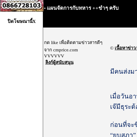
แผนจัดการกับทหาร ++ขำๆ ครับ
•
ปิดโฆษณานี้X
กด like เพื่อติดตามข่าวสารดีๆ
©
เนื้อหาข่าว/
จาก cmprice.com
VVVVVV
ลิงก์ผู้สนับสนุน
มีคนส่งมา
เมื่อวันอา
เจ๊มีธุระต
ก่อนที่จะ
“ยุบสภา” 