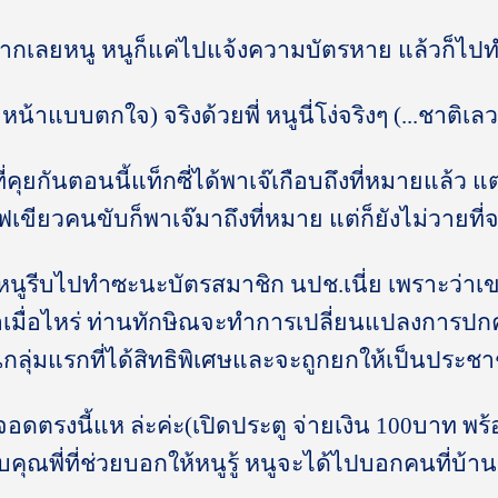
ยากเลยหนู หนูก็แค่ไปแจ้งความบัตรหาย แล้วก็ไปท
ำหน้าแบบตกใจ) จริงด้วยพี่ หนูนี่โง่จริงๆ (...ชาติเลว
ี่คุยกันตอนนี้แท็กซี่ได้พาเจ๊เกือบถึงที่หมายแล
อไฟเขียวคนขับก็พาเจ๊มาถึงที่หมาย แต่ก็ยังไม่วายที่จ
ๆ หนูรีบไปทำซะนะบัตรสมาชิก นปช.เนี่ย เพราะว่าเข
าเมื่อไหร่ ท่านทักษิณจะทำการเปลี่ยนแปลงการปกค
ลุ่มแรกที่ได้สิทธิพิเศษและจะถูกยกให้เป็นประชาช
ๆ จอดตรงนี้แห ล่ะค่ะ(เปิดประตู จ่ายเงิน 100บาท พร
ุณพี่ที่ช่วยบอกให้หนูรู้ หนูจะได้ไปบอกคนที่บ้า