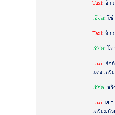
Taxi
: อ้
เจ๊จ๋อ
: ใช
T
axi
: อ้า
เจ๊จ๋อ
: โท
Taxi
: อ๋อ
แดง เตรี
เจ๊จ๋อ
: จร
Taxi
: เขา
เตรียมถั่