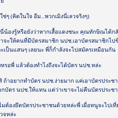
าย
อ ใช่ๆ (คิดในใจ อืม...พวกเมิงนี่เลวจริงๆ)
วนี่น้องรู้หรือยังว่าหากเสื้อแดงชนะ คุณทักษิณได้
าจะให้คนที่มีบัตรสมาชิก นปช.เอาบัตรสมาชิกไปขึ
ะเป็นแสนๆ เลยนะ พี่ก็กำลังจะไปสมัครเหมือนกัน
ิงหรอพี่ แล้วต้องทำไงถึงจะได้บัตร นปช.หล่ะ
ิงสิ ถ้าอยากทำบัตร นปช.ง่ายมาก แค่เอาบัตรประช
ออกบัตร นปช.ให้แทน แต่ว่าเขาจะไม่คืนบัตรประ
ไมต้องยึดบัตรประชาชนด้วยหล่ะพี่ เผื่อหนูจะไปเที
วจหล่ะ