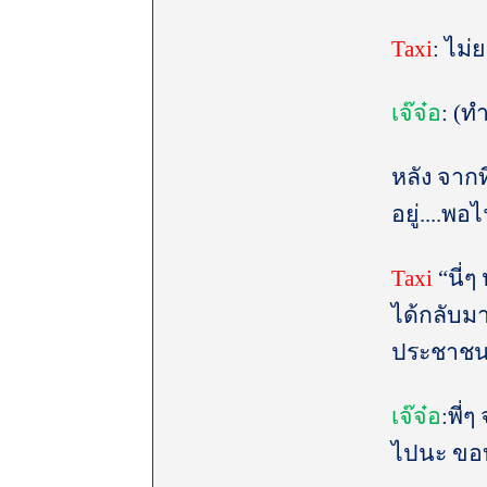
Taxi
: ไม่
เจ๊จ๋อ
: (ท
หลัง จากท
อยู่....พ
Taxi
“นี่
ได้กลับม
ประชาชนก
เจ๊จ๋อ
:พี่
ไปนะ ขอบค