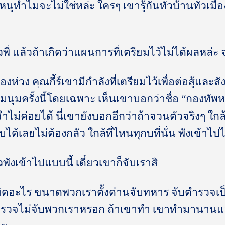
 หนูทำไมจะไม่ใช่หล่ะ ใครๆ เขารู้กันทั่วบ้านทั่วเม
าวพี่ แล้วถ้าเกิดว่าแผนการที่เตรียมไว้ไม่ได้ผลหล่ะ
ต้องห่วง คุณกี้ร์เขามีกำลังที่เตรียมไว้เพื่อต่อสู้และส
นุมครั้งนี้โดยเฉพาะ เห็นเขาบอกว่าชื่อ “กองทัพหร
จำไม่ค่อยได้ นี่เขายังบอกอีกว่าถ้าจวนตัวจริงๆ ใกล
ได้เลยไม่ต้องกลัว ใกล้ที่ไหนทุกบที่นั่น พังเข้าไป
าวพังเข้าไปแบบนี้ เดี๋ยวเขาก็จับเราสิ
 ผิดอะไร ขนาดพวกเราตั้งด่านจับทหาร จับตำรวจเป
ำรวจไม่จับพวกเราหรอก ถ้าเขาทำ เขาทำมานานแล้