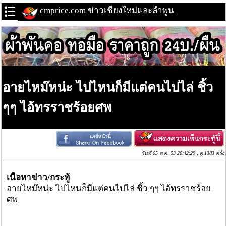
cmprice.com ข่าวเชียงใหม่และลำพูน
อายไหม๊หน่ะ ไปไหนก็มีแต่คนไปไล่ ชิ้ว
ๆๆ ไอ้ทรราชร้อยศพ
วันที่ 05 ต.ค. 53 20:42:29 , ดู 1383 ครั้ง
เนื้อหาข่าว/กระทู้
อายไหม๊หน่ะ ไปไหนก็มีแต่คนไปไล่ ชิ้ว ๆๆ ไอ้ทรราชร้อย
ศพ