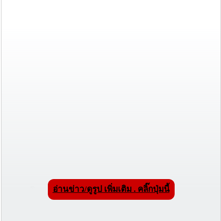
อ่านข่าว/ดูรูป เพิ่มเติม . คลิ๊กปุ่มนี้
เขาตะโกนว่า
We want Thaksin! Abhisit, get