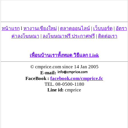
Thanks:
ฝากรูป
เพิ่มเติมครับ
หน้าแรก
l
หางานเชียงใหม่
|
ตลาดออนไลน์
|
เว็บบอร์ด
|
อัตรา
ค่าลงโฆษณา
|
ลงโฆษณาฟรี ประกาศฟรี
|
ติดต่อเรา
Thanks:
ฝากรูป
เพื่อนบ้านเราทั้งหมด วิธีแลก Link
Thanks:
ฝากรูป
© cmprice.com since 14 Jan 2005
E-mail:
FaceBook :
facebook.com/cmprice.fc
Thanks:
ฝากรูป
TEL. 08-0500-1180
Line id:
cmprice
วันที่ 09 ต.ค. 53 23:10:42 , ดู 1503 ครั้ง
กระทู้/ข่าว อื่นๆ ที่น่าสนใจ ในเว็บไซต์ cmprice.com
ชื่นชม ตำรวจแม่ทาลำพูน ช่วยสาวลำพูนเหยื่อมิจฯ