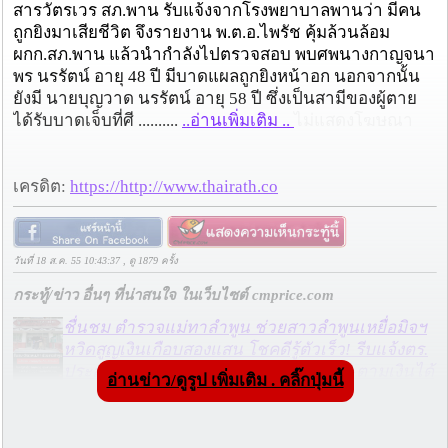
สารวัตรเวร สภ.พาน รับแจ้งจากโรงพยาบาลพานว่า มีคน
ถูกยิงมาเสียชีวิต จึงรายงาน พ.ต.อ.ไพรัช คุ้มล้วนล้อม
ผกก.สภ.พาน แล้วนำกำลังไปตรวจสอบ พบศพนางกาญจนา
พร นรรัตน์ อายุ 48 ปี มีบาดแผลถูกยิงหน้าอก นอกจากนั้น
ยังมี นายบุญวาด นรรัตน์ อายุ 58 ปี ซึ่งเป็นสามีของผู้ตาย
ได้รับบาดเจ็บที่ศี ..........
..อ่านเพิ่มเติม ..
ไม่แสดงโฆษณา
เครดิต:
https://http://www.thairath.co
วันที่ 18 ส.ค. 55 10:43:37 , ดู 1879 ครั้ง
กระทู้/ข่าว อื่นๆ ที่น่าสนใจ ในเว็บไซต์ cmprice.com
ชื่นชม ตำรวจแม่ทาลำพูน ช่วยสาวลำพูนเหยื่อมิจฯ
หวิดสูญเงินเกือบสองแสน โชคดีรู้ตัวเร็ว! รีบแจ้งตร.
ประสาน สตช.สายด่วน 1441 อายัดบัญชี-ตามเงินได้
อ่านข่าว/ดูรูป เพิ่มเติม . คลิ๊กปุ่มนี้
คืนครบ