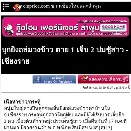
cmprice.com ข่าวเชียงใหม่และลำพูน
บุกยิงถล่มวงข้าว ตาย 1 เจ็บ 2 ปมชู้สาว -
เชียงราย
วันที่ 18 ส.ค. 55 10:43:37 , ดู 1879 ครั้ง
เนื้อหาข่าว/กระทู้
หนุ่มใหญ่ควงปืนลูกซองสั้นยิงถล่มวงข้าวคาบ้านใน
จ.เชียงราย กระสุนถูกสาวใหญ่ดับ และมีผู้ได้รับบาดเจ็บอีก
2 คน เบื้องต้นตำรวจมุ่งประเด็นชู้สาว เมื่อคืนวันที่ 17 ส.ค.ที่
ผ่านมา มีรายงานว่า พ.ต.ท.พิภพ สินมีสุข พงส.(สบ 3)