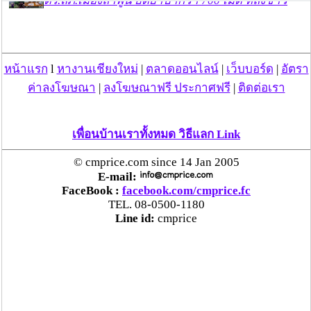
ตร.สภ.เมืองลำพูน ยึดยาบ้ากว่า 700 เม็ด หลังชาว
บ้านแจ้งพบถุงพลาสติกพันเทปสีดำต้องสงสัยในสวน
ลำไย
หน้าแรก
l
หางานเชียงใหม่
|
ตลาดออนไลน์
|
เว็บบอร์ด
|
อัตรา
แม่สะเรียง ลุยตรวจ “สกุชชี่“ ของเล่นอันตราย พบไร้
มาตรฐานเสี่ยงอันตราย สั่งห้ามขาย-เตือนภัยผู้
ค่าลงโฆษณา
|
ลงโฆษณาฟรี ประกาศฟรี
|
ติดต่อเรา
ปกครองเฝ้าระวังบุตรหลาน
เพื่อนบ้านเราทั้งหมด วิธีแลก Link
“ลาว” ส่ง “24 คนไทย” กลับประเทศผ่านด่าน
เชียงของ เพื่อดำเนินการตามกฎหมาย พบส่วนใหญ่มี
© cmprice.com since 14 Jan 2005
เอี่ยวแก๊งคอลเซ็นเตอร์
E-mail:
FaceBook :
facebook.com/cmprice.fc
TEL. 08-0500-1180
“ตรีนุช” เปิดตัวระบบ “e-WorkPermit” ลงทะเบียน
Line id:
cmprice
แรงงานต่างด้าวออนไลน์ ให้บริการ 24 ชั่วโมงทั่ว
ประเทศ เริ่ม 13 ต.ค. นี้
คพ. เผยผลตรวจคุณภาพน้ำแม่น้ำกก-แม่น้ำสาย-
แม่น้ำรวก-แม่น้ำโขง พื้นที่เชียงใหม่-เชียงราย ครั้งที่
8 “พบสารหนูสูงเกินค่ามาตรฐาน“