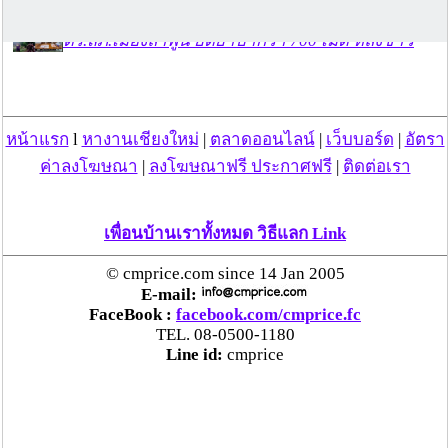
ตร.สภ.เมืองลำพูน ยึดยาบ้ากว่า 700 เม็ด หลังชาว
บ้านแจ้งพบถุงพลาสติกพันเทปสีดำต้องสงสัยในสวน
ลำไย
หน้าแรก
l
หางานเชียงใหม่
|
ตลาดออนไลน์
|
เว็บบอร์ด
|
อัตรา
แม่สะเรียง ลุยตรวจ “สกุชชี่“ ของเล่นอันตราย พบไร้
มาตรฐานเสี่ยงอันตราย สั่งห้ามขาย-เตือนภัยผู้
ค่าลงโฆษณา
|
ลงโฆษณาฟรี ประกาศฟรี
|
ติดต่อเรา
ปกครองเฝ้าระวังบุตรหลาน
เพื่อนบ้านเราทั้งหมด วิธีแลก Link
“ลาว” ส่ง “24 คนไทย” กลับประเทศผ่านด่าน
เชียงของ เพื่อดำเนินการตามกฎหมาย พบส่วนใหญ่มี
© cmprice.com since 14 Jan 2005
เอี่ยวแก๊งคอลเซ็นเตอร์
E-mail:
FaceBook :
facebook.com/cmprice.fc
TEL. 08-0500-1180
“ตรีนุช” เปิดตัวระบบ “e-WorkPermit” ลงทะเบียน
Line id:
cmprice
แรงงานต่างด้าวออนไลน์ ให้บริการ 24 ชั่วโมงทั่ว
ประเทศ เริ่ม 13 ต.ค. นี้
คพ. เผยผลตรวจคุณภาพน้ำแม่น้ำกก-แม่น้ำสาย-