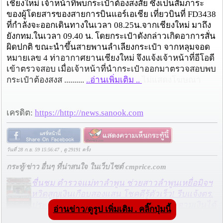
เชียงใหม่ เจ้าหน้าที่พบกระเป๋าต้องสงสัย ซึ่งเป็นสัมภาระ
ของผู้โดยสารของสายการบินแอร์เอเชีย เที่ยวบินที่ FD3438
ที่กำลังจะออกเดินทางในเวลา 08.25น.จากเชียงใหม่ มาถึง
ยังกทม.ในเวลา 09.40 น. โดยกระเป๋าดังกล่าวเกิดอาการสั่น
ผิดปกติ ขณะนำขึ้นสายพานลำเลียงกระเป๋า จากหลุมจอด
หมายเลข 4 ท่าอากาศยานเชียงใหม่ จึงแจ้งเจ้าหน้าที่อีโอดี
เข้าตรวจสอบ เมื่อเจ้าหน้าที่นำกระเป๋าออกมาตรวจสอบพบ
กระเป๋าต้องสงส ..........
..อ่านเพิ่มเติม ..
ไม่แสดงโฆษณา
เครดิต:
https://http://news.sanook.com
วันที่ 28 ก.ย. 59 15:56:47 , ดู 29191 ครั้ง
กระทู้/ข่าว อื่นๆ ที่น่าสนใจ ในเว็บไซต์ cmprice.com
ชื่นชม ตำรวจแม่ทาลำพูน ช่วยสาวลำพูนเหยื่อมิจฯ
หวิดสูญเงินเกือบสองแสน โชคดีรู้ตัวเร็ว! รีบแจ้งตร.
ประสาน สตช.สายด่วน 1441 อายัดบัญชี-ตามเงินได้
อ่านข่าว/ดูรูป เพิ่มเติม . คลิ๊กปุ่มนี้
คืนครบ