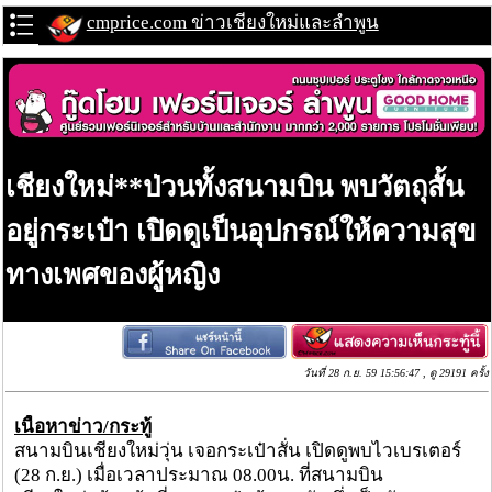
cmprice.com ข่าวเชียงใหม่และลำพูน
เชียงใหม่**ป่วนทั้งสนามบิน พบวัตถุสั้น
อยู่กระเป๋า เปิดดูเป็นอุปกรณ์ให้ความสุข
ทางเพศของผู้หญิง
วันที่ 28 ก.ย. 59 15:56:47 , ดู 29191 ครั้ง
เนื้อหาข่าว/กระทู้
สนามบินเชียงใหม่วุ่น เจอกระเป๋าสั่น เปิดดูพบไวเบรเตอร์
(28 ก.ย.) เมื่อเวลาประมาณ 08.00น. ที่สนามบิน